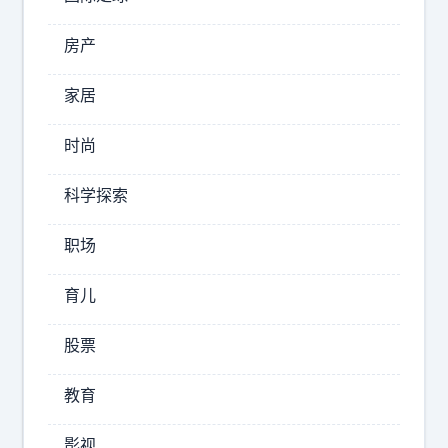
了
台
房产
2
4
家居
年
0
时尚
.
7
科学探索
8
w
职场
k
m
育儿
的
达
股票
喀
尔
教育
其
实
影视