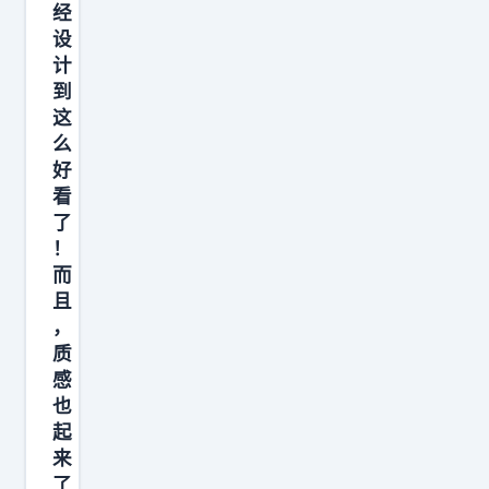
一
经
小
圈
设
人
计
。
之
到
但
心
这
看
度
么
完
好
君
参
看
子
数
了
之
！
我
腹
而
反
，
且
倒
认
，
有
质
为
点
感
他
疑
也
们
起
惑
自
来
—
己
了