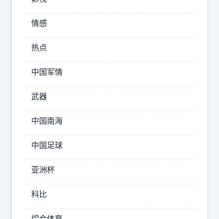
去
赛
情感
里
木
热点
湖
最
完
中国军情
美
的
武器
车
不
中国南海
是
啥
中国足球
方
盒
亚洲杯
子
是
科比
2026-
综合体育