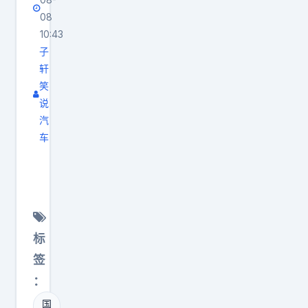
陈
08
震
10:43
从
子
专
轩
笑
业
说
的
汽
角
车
度
比
进
亚
行
迪
了
海
解
豹
标
释
0
签
，
7
车
：
申
身
国