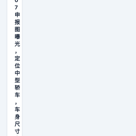
0
毫
7
问
申
题
报
图
，
曝
又
光
打
，
脸
定
那
位
些
中
型
认
轿
为
车
享
，
界
车
G
身
9
尺
寸
过