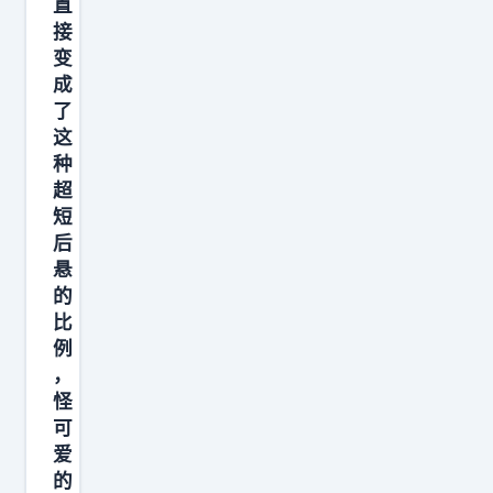
直
接
变
成
了
这
种
超
短
后
悬
的
比
例
，
怪
可
爱
的