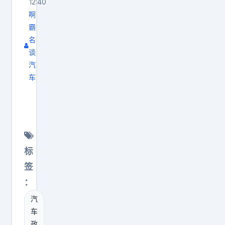
12:40
啊
霸
名
谈
汽
车
这
样
的
网
约
标
车
签
您
：
喜
汽
欢
车
吗
政