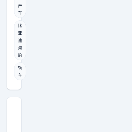
报
漆
产
图
面
车
曝
亮
光
比
油
，
亚
层
迪
定
只
海
位
要
豹
中
用
型
轿
3
轿
车
0
车
0
，
0
车
目
身
的
尺
砂
寸
纸