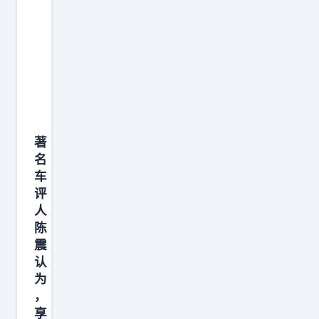
这
种
超
短
后
悬
的
著
比
名
例
车
，
评
怪
人
陈
可
震
爱
认
的
为
…
，
…
享