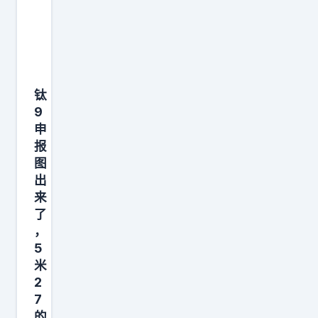
为
抛
5
光
0
过
8
，
0
漆
钛
/
面
9
1
申
遇
9
报
水
6
图
会
0
出
迅
来
/
速
了
1
变
，
4
5
成
9
米
水
5
2
珠
m
7
并
的