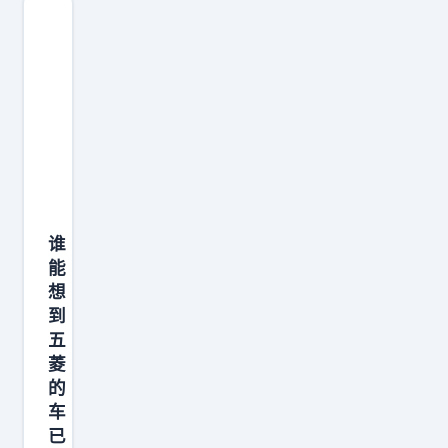
，
临
3
严
米
重
1
的
3
处
的
罚
轴
。
距
可
，
能
谁
比
能
有
理
想
些
想
到
人
五
L
，
菱
9
总
的
还
是
车
大
已
以