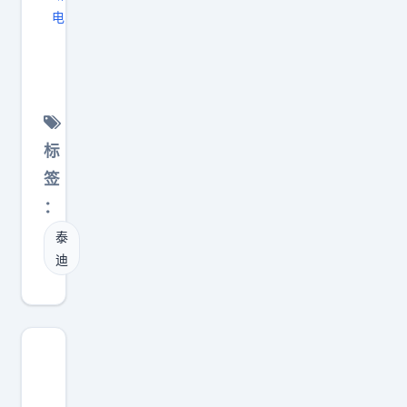
电
我
去
充
电
能
标
打
签
折
：
吗
泰
迪