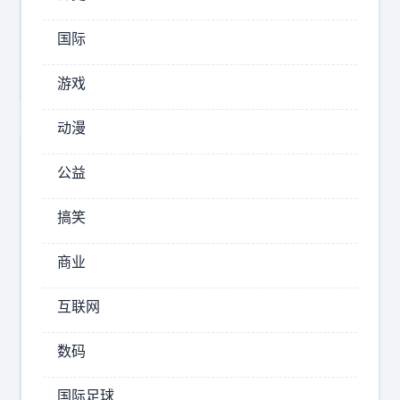
啊
你
国际
们
觉
游戏
得
动漫
能
对
公益
标
吗
搞笑
？
商业
互联网
数码
最
近
收
国际足球