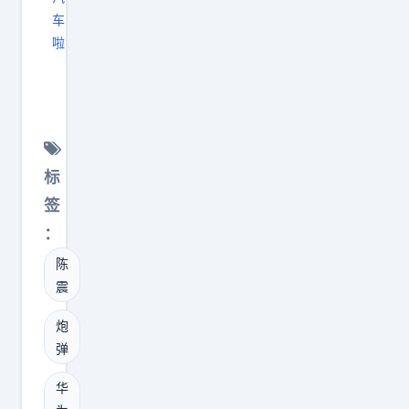
因
车
为
啦
车
著
底
名
中
车
央
评
要
人
标
留
陈
签
出
震
：
足
认
陈
够
为
震
长
，
的
享
炮
空
界
弹
间
G
华
放
9