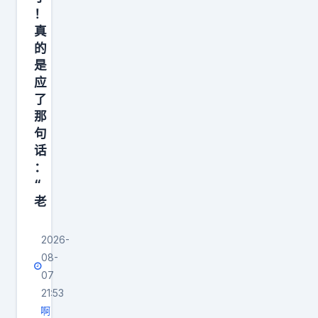
—
作
！
接
真
假
近
的
习
角
是
以
应
1
为
了
9
常
那
°
了
句
、
话
，
离
：
华
去
“
为
老
角
也
2
会
2026-
2
这
08-
°
么
07
，
干
21:53
承
，
啊