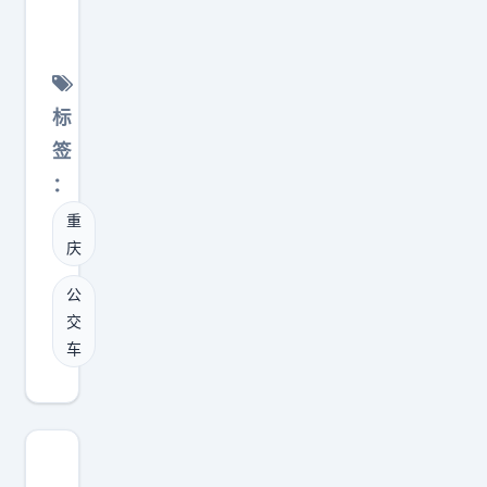
庆
的
公
交
标
车
签
电
：
动
重
化
庆
之
后
公
，
交
直
车
接
变
成
了