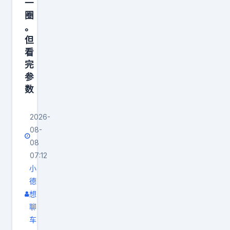
供
一
量
纯
圈
管
。
电
理
但
与
，
看
插
完
作
混
参
假
两
数
的
种
可
版
2026-
能
本
08-
性
08
可
几
07:12
选
乎
小
。
为
德
大
想
0
v
聊
，
聊
车
因