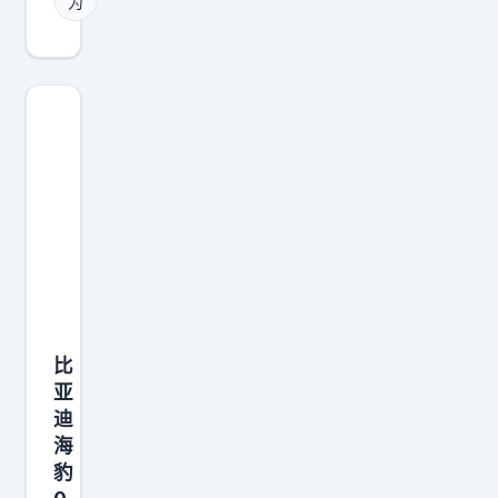
为
电
过
池
交
，
叉
必
轴
须
炮
留
弹
这
坑
么
那
长
个
的
宣
轴
传
距
视
比
？
频
亚
迪
没
海
有
豹
丝