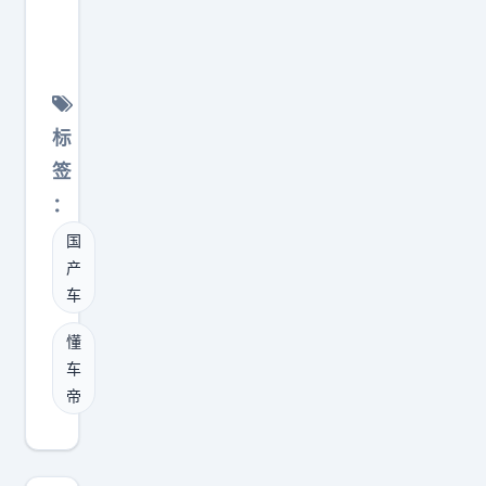
车
钛
为
9
一
申
旦
报
发
图
标
现
出
作
签
来
假
：
了
，
国
，
相
产
5
关
车
米
人
2
懂
员
7
车
可
帝
的
能
车
会
长
面