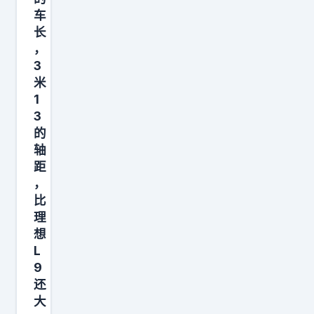
m
滑
车
，
落
长
轴
，
。
距
3
宣
2
米
传
9
1
视
3
6
频
的
0
，
轴
m
距
根
m
，
据
，
比
华
动
理
为
想
力
严
L
方
格
9
面
还
的
提
大
质