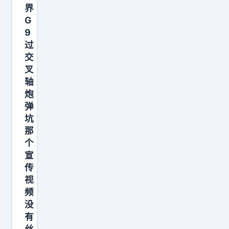
我
界
G
明
9
白
过
后
交
面
叉
不
轴
用
炮
弹
再
坑
留
那
空
个
间
宣
放
传
发
视
频
动
没
机
有
了
丝