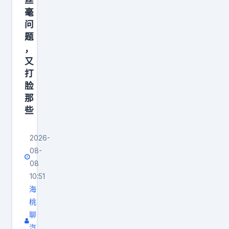
，
毫
但
问
这
题
，
个
又
比
打
例
脸
有
那
什
些
么
好
2026-
处
08-
08
吗
10:51
？
海
是
桃
不
聊
是
汽