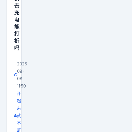
去
充
电
能
打
折
吗
2026-
08-
08
11:50
开
起
来
就
不
断