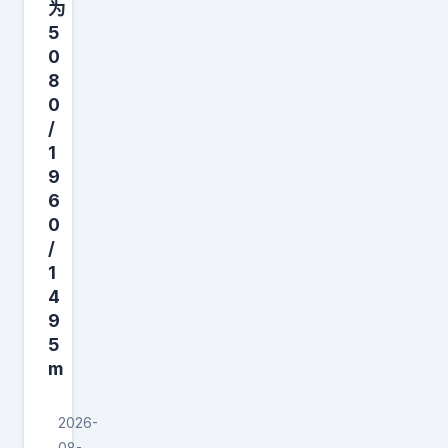
为
炮
5
弹
0
坑
8
视
0
频
/
1
是
9
A
6
I
0
的
/
好
1
事
4
9
者
5
。
m
并
且
2026-
，
08-