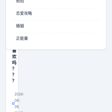
街拍
湖
这
最
恋爱攻略
样
完
的
婚姻
网
美
约
的
正能量
车
车
您
不
喜
是
欢
啥
吗
？
方
？
盒
？
子
是
2026-
这
08-
个
08