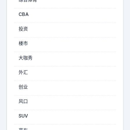
08-
08
CBA
12:42
宇
投资
学
赏
楼市
汽
车
大咖秀
最
近
外汇
收
创业
了
台
标
风口
2
签
4
SUV
：
年
达
0