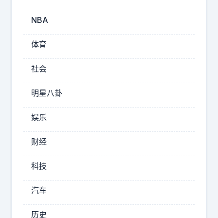
们
觉
NBA
得
能
体育
对
标
社会
吗
？
明星八卦
2026-
娱乐
08-
08
财经
16:04
幻
科技
枫
聊
汽车
汽
车
历史