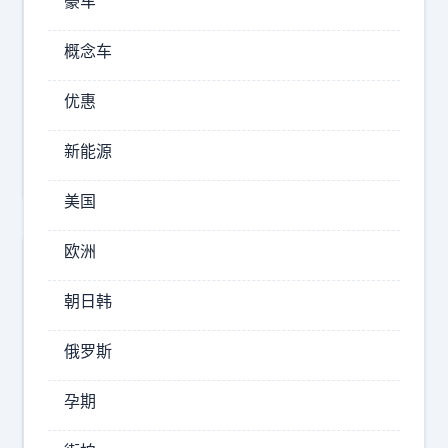
豪车
喀
.
尔
7
概念车
8
赛
优惠
w
里
木
k
新能源
湖
m
的
美国
达
喀
欧洲
尔
朝日韩
其
实
俄罗斯
去
赛
孕期
里
木