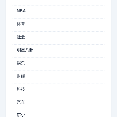
接
打
NBA
崩
了
体育
牢
美
社会
5
0
明星八卦
0
0
娱乐
亿
美
财经
元
投
科技
资
的
汽车
星
际
历史
之