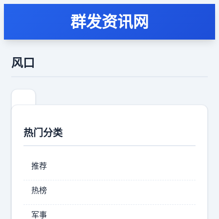
群发资讯网
风口
热门分类
推荐
热榜
直
军事