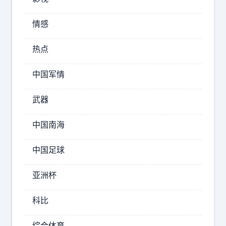
美
：
5
情感
美
0
国
0
热点
0
人
亿
工
中国军情
美
智
能
元
武器
投
星
中国南海
资
际
的
之
中国足球
星
门
际
亚洲杯
ai
之
门
科比
deepseek
计
互
综合体育