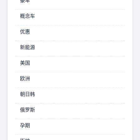
多
豪车
日
严
媒
概念车
重
：
，
美
优惠
欧
那
韩
就
新能源
欲
换
夺
个
美国
取
角
人
欧洲
度
工
智
想
能
朝日韩
象
先
一
机
俄罗斯
下
，
：
数
孕期
假
据
中