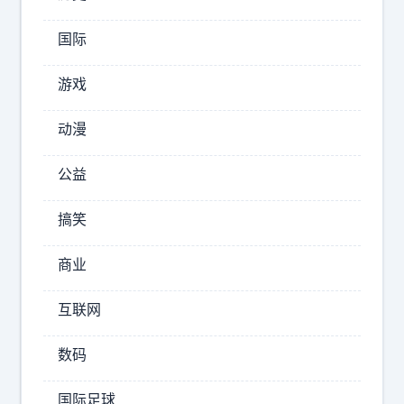
门
计
国际
划
…
游戏
…
如
动漫
果
你
公益
不
知
搞笑
道
一
商业
个
事
互联网
故
到
数码
底
有
国际足球