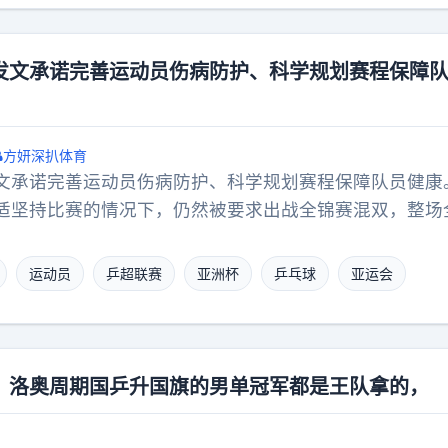
加油改进吧！
发文承诺完善运动员伤病防护、科学规划赛程保障
方妍深扒体育
文承诺完善运动员伤病防护、科学规划赛程保障队员健康
适坚持比赛的情况下，仍然被要求出战全锦赛混双，整场
少跑动、保自身的打法，全场空档依靠孙颖莎飞身扑救填
腰伤，接连四站无奈退赛休养。纵观乒乓球队所有人都能
运动员
乒超联赛
亚洲杯
乒乓球
亚运会
，只有她必须扛完团体全部重任，伤痛独自硬扛到赛事落
熟新生代混双组合，完全可以承接国际赛事积累大赛经验
新周期依旧持续单方面透支孙颖莎的身体。以及对于孙颖
赛场过度兜底消耗造成的劳损，后续官方通报只会简单标
：洛奥周期国乒升国旗的男单冠军都是王队拿的，
真实诱因被悄悄抹去。问题得不到正视复盘，相似的高强
现。亚运在即，真心希望落实健康保障，正视超负荷兼项