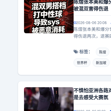
陈熠张本美和爆
被混双害得伤退
2026-08-06 20:08
陈熠张本美和爆分
得伤退两次，退赛
标签：
陈熠
世界杯
新加坡
不惧怕亚洲各路
是去感受大赛氛