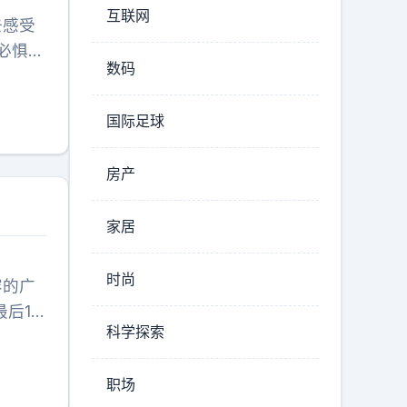
互联网
去感受
必惧怕
数码
傅里皮
小高潮，
国际足球
要钱
，连归
房产
徒弟卡
家居
时尚
容的广
后12
科学探索
杜润旺
赛三战
职场
力不能