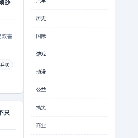
汽车
颖莎
历史
混双害
国际
游戏
际乒联
动漫
公益
搞笑
不只
商业