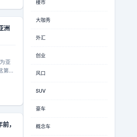
楼市
球，全
大咖秀
亚洲
外汇
创业
手为亚
这第几
风口
SUV
豪车
年前，
概念车