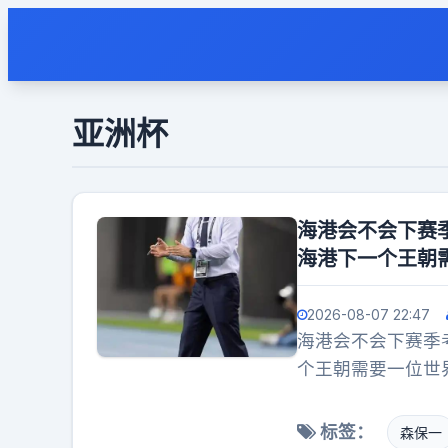
亚洲杯
海港会不会下赛
海港下一个王朝
2026-08-07 22:47
海港会不会下赛季
个王朝需要一位世
择！尤其亚冠赛场
没有和穆斯卡特续
标签：
森保一