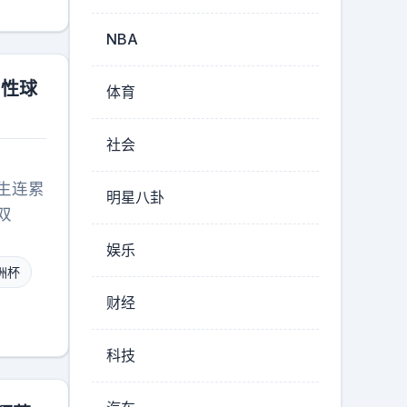
NBA
中性球
体育
社会
生连累
明星八卦
双
娱乐
洲杯
财经
科技