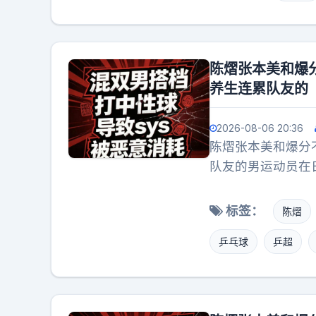
陈熠张本美和爆
养生连累队友的
2026-08-06 20:36
陈熠张本美和爆分
队友的男运动员在
标签：
陈熠
乒乓球
乒超