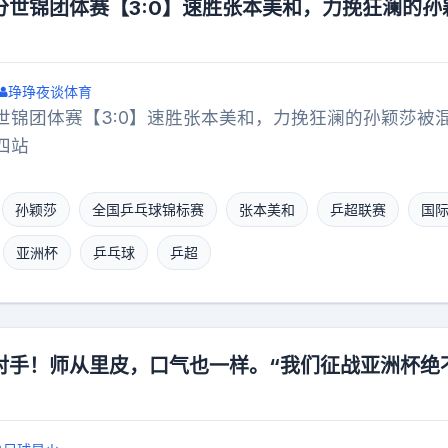
分世锦团体赛【3:0】速胜张本美和，力挽狂澜的孙
琤琤夜谈体育
世锦团体赛【3:0】速胜张本美和，力挽狂澜的孙颖莎被
四站
孙颖莎
全国乒乓球锦标赛
张本美和
乒超联赛
国
亚洲杯
乒乓球
乒超
对手！师从里皮，口气也一样。“我们征战亚洲杯绝