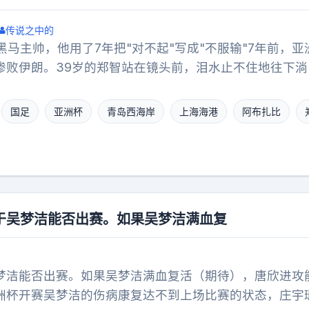
传说之中的
马主帅，他用了7年把"对不起"写成"不服输"7年前，亚
:3惨败伊朗。39岁的郑智站在镜头前，泪水止不住地往下
国球迷破防的话："我付出了全部力量，但还是要跟球迷
家队带来什么。"那是他国家队生涯的第108场，也是最后
国足
亚洲杯
青岛西海岸
上海海港
阿布扎比
了半辈子的硬汉，用一场泪崩画上了句号。7年后，46岁
下。只不过这一次，他手里不是队长袖标，而是一支中超
月，他接手青岛西海岸。外界一片看衰："菜鸟教练，带不动
丢11球，客场被成都蓉城1:5血洗。所有人都在等他下课。
把整个战术体系推倒重来。接下来的13轮联赛，5胜8平
于吴梦洁能否出赛。如果吴梦洁满血复
干掉卫冕冠军上海海港。中间还被禁赛8场，人在看台上遥控
月2日，青岛德比，2:0完胜海牛。积分榜刷新——青岛西
。一支上赛季还在为中超名额拼命的保级球队，主帅还是被
梦洁能否出赛。如果吴梦洁满血复活（期待），唐欣进攻
生杀到了联赛第二把交椅。赛后记者问他亚冠资格的事，他
洲杯开赛吴梦洁的伤病康复达不到上场比赛的状态，庄宇
2019年那个在阿布扎比哭红眼睛的男人没有沉掉。他只