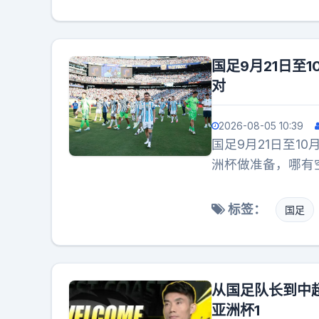
没一撇，就敢拿着
是生意。
国足9月21日至1
对
2026-08-05 10:39
国足9月21日至10
洲杯做准备，哪有
次了？阿根廷中国
标签：
国足
从国足队长到中超
亚洲杯1