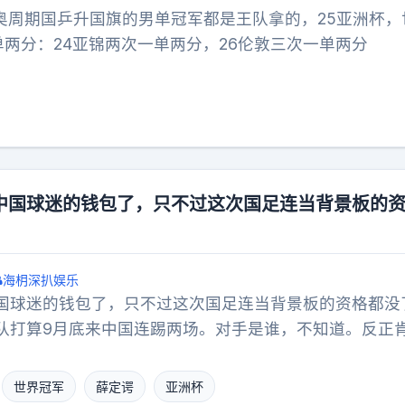
再谈备战。
奥周期国乒升国旗的男单冠军都是王队拿的，25亚洲杯，
单两分：24亚锦两次一单两分，26伦敦三次一单两分
中国球迷的钱包了，只不过这次国足连当背景板的
海枂深扒娱乐
国球迷的钱包了，只不过这次国足连当背景板的资格都没
队打算9月底来中国连踢两场。对手是谁，不知道。反正
着备战亚洲杯，没空陪太子读书。主办方现在急得团团转
救场。更绝的是，阿根廷那边把算盘打得噼里啪啦响，明
世界冠军
薛定谔
亚洲杯
场，至于来不来中国，绝口不提。官方连个公告都没有，