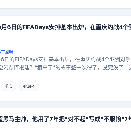
薛定谔的梅西出来试探市场。绿茵场上滚动的从来不是足
0月6日的FIFADays安排基本出炉，在重庆约战4个
丁旭呀
月6日的FIFADays安排基本出炉，在重庆约战4个亚洲对
空闲踢阿根廷？“狼来了”的故事整一次得了，没完没了，
行或取消中国足球国足中国足球
重庆
亚洲杯
黑马主帅，他用了7年把"对不起"写成"不服输"7