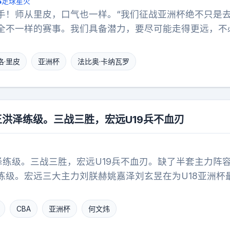
足球星火
手！师从里皮，口气也一样。“我们征战亚洲杯绝不只是
全不一样的赛事。我们具备潜力，要尽可能走得更远，不
这段话是卡纳瓦罗世界杯后接受采访时说的，像极了其师
以赢得任何对手”。里皮除了在2018世预赛12强的一波
洛·里皮
亚洲杯
法比奥·卡纳瓦罗
还是亚洲杯、40强，都没有展示出高人一等的执教水平。
化、最后却在归化球员陆续到来的时候，骂完球员后跑路
用检验。师傅的执教过程除了怪球员，还是怪球员。这次
现出不负乌兹足协眼光的能力？还是会仓皇跑路？
王洪泽练级。三战三胜，宏远U19兵不血刃
泽练级。三战三胜，宏远U19兵不血刃。缺了半套主力阵
练级。宏远三大主力刘朕赫姚嘉泽刘玄昱在为U18亚洲杯最
BL，待到决赛阶段四人归队，宏远U19丢冠就是失败。
王洪泽，谁能抢到先发？投射能力将成为重要指标。小组
CBA
亚洲杯
何文炜
，3分球28投4中命中率14%，可谓惨不忍睹。如果投射能