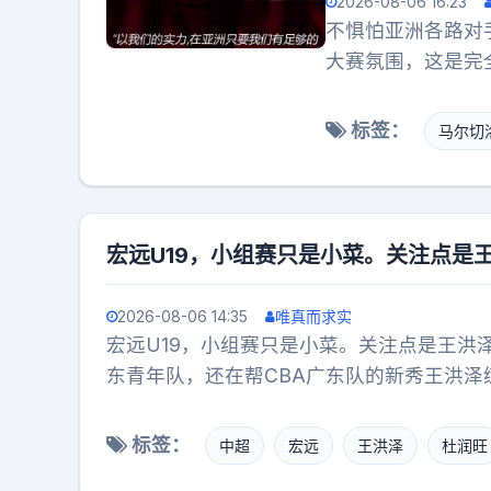
2026-08-06 16:23
不惧怕亚洲各路对
大赛氛围，这是完
亚洲各路对手。”
执教国足时说的“可
标签：
马尔切
之后无论是友谊赛
给钱，要归化给归
化球员的质量都不
纳瓦罗，是否能展
宏远U19，小组赛只是小菜。关注点是
2026-08-06 14:35
唯真而求实
宏远U19，小组赛只是小菜。关注点是王洪
东青年队，还在帮CBA广东队的新秀王洪泽
人名单冲刺，何文炜在打亚洲大学生联赛AU
离队，广东队四号位门户大开，张昊黄明依
标签：
中超
宏远
王洪泽
杜润旺
过后，王洪泽2分球51投17中命中率33%