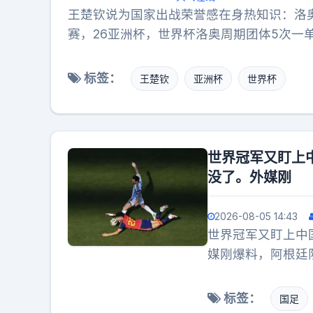
伤害，先养好身体
王楚钦说为国家出战荣誉感在身热知识：洛
赛，26亚洲杯，世界杯洛奥周期团体5次一
标签：
王楚钦
亚洲杯
世界杯
世界冠军又盯上
没了。外媒刚
2026-08-05 14:43
世界冠军又盯上中
媒刚爆料，阿根廷
是国足，咱们正忙
世界找日韩球队来
标签：
国足
梅西肯定踢本土那