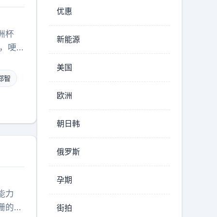
优惠
洲杯
新能源
淌，哽
说声对
美国
一场。
郑智
的郑智
欧洲
球队的
。"开
朝日韩
但郑智
，一场
俄罗斯
指挥，
海岸，
孕期
禁过赛
能力
还是那
珊的对
街拍
是换了一