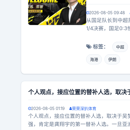
2026-08-05 09:48
从国足队长到中超黑
1/4决赛，国足0
咽着说了一句让全
不起，我没有给国
标签：
中超
一个为中国足球拼
海港
伊朗
重新回到了聚光灯
教鞭。2026年1
局4轮1胜3负，狂
做了一件事——他
个人观点，接应位置的替补人选，取决
没输。包括2:1
球队照样不崩。8
2026-08-05 01:19
荣荣深扒体育
31分，中超第二
个人观点，接应位置的替补人选，取决于吴
的"菜鸟"，硬生
强，肯定是龚翔宇的第一替补人选。一旦亚
句话："先保级。"