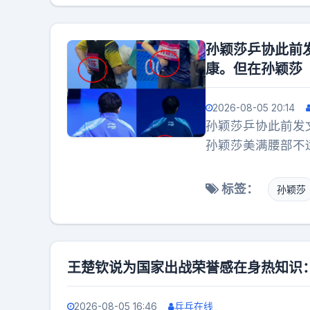
改善只能在篮下抢机会，王洪泽难以首发。
孙颖莎乒协此前
康。但在孙颖莎
2026-08-05 20:14
孙颖莎乒协此前发
孙颖莎美满腰部不
混双搭档依旧贯彻
强度兜底对抗加重
标签：
孙颖莎
舍项目、选择减负
内明明具备多组成
后备人才储备，但
病是不合理兼项与
王楚钦说为国家出战荣誉感在身热知识
不适退赛，受伤的
就很有可能反复出
2026-08-05 16:46
兵乓在线