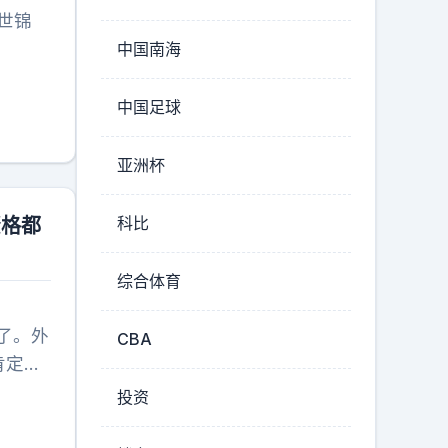
世锦
中国南海
中国足球
亚洲杯
科比
资格都
综合体育
了。外
CBA
肯定不
，正满
投资
确表示
八字还