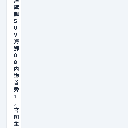
对
洋
电
旗
比
动
舰
，
S
S
换
U
U
作
V
V
是
海
N
你
狮
X
0
会
7
8
冲
，
内
一
价
饰
台
格
首
？
秀
比
1
自
，
家
官
的
图
入
主