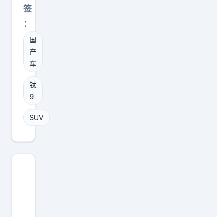
，
签
是
：
长
国
城
产
H
车
1
0
钛
的
9
对
SUV
手
吗
？
大
六
座
方