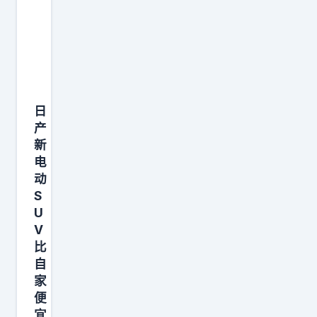
卷
往
5
得
上
2
太
加
0
厉
预
0
害
算
m
了
，
日
m
！
经
产
级
2
常
新
）
1
电
长
七
万
动
途
座
S
起
自
顶
U
的
驾
V
配
长
，
比
，
城
追
自
空
H
家
求
间
1
便
更
拉
宜