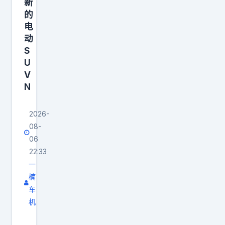
，
新
续
，
性
的
航
车
电
价
、
内
动
比
高
S
空
直
压
U
间
接
快
V
都
拉
N
充
很
满
有
宽
。
2026-
更
裕
3
08-
高
，
06
0
要
差
22:33
万
求
别
一
级
，
楠
主
别
钛
车
要
神
9
机
在
行
才
日
座