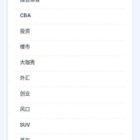
实
CBA
感
受
投资
:
智
楼市
界
钛
9
V
大咖秀
来
9
了
开
外汇
，
起
是
创业
来
长
是
城
风口
H
最
1
像
SUV
0
S
的
U