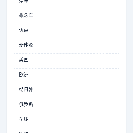
豪车
对
V
手
的
吗
概念车
？
M
大
优惠
P
六
V
座
新能源
…
方
有
盒
美国
时
子
S
候
欧洲
U
你
V
朝日韩
经
，
常
又
俄罗斯
忘
要
了
迎
孕期
来
，
重
你