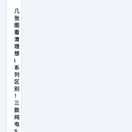
双
、
电
几
机
机
张
甲
图
，
风
看
全
设
清
尺
计
理
寸
想
、
大
i
豪
六
系
华
列
座
配
区
，
置
别
承
，
！
载
三
越
式
款
野
车
纯
与
电
身
都
S