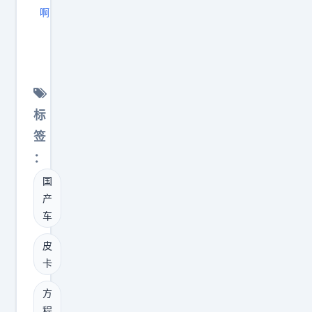
天
啊
地
方
门
程
，
豹
5
钛
2
9
标
7
，
签
0
比
：
m
亚
m
国
迪
车
产
旗
车
长
下
，
方
皮
轴
程
卡
距
豹
方
直
品
程