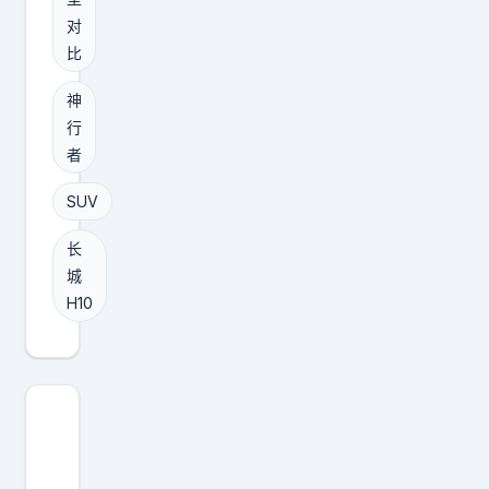
你
，
局
对
更
那
，
比
看
H
二
好
1
神
胎
谁
0
行
家
！
者
就
庭
眼
是
首
SUV
下
更
选
方
务
长
。
盒
城
实
i
H10
子
的
9
S
选
尺
U
择
寸
V
。
最
赛
愿
大
道
意
（