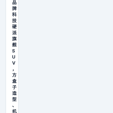
—
品
方
牌
科
程
技
豹
硬
钛
派
9
旗
。
舰
一
S
U
体
V
式
，
星
方
环
盒
灯
子
辨
造
型
识
、
度
机