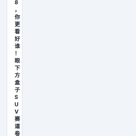
算
8
i
，
卡
6
你
在
车
更
2
身
看
0
好
最
‑
谁
小
2
！
（
眼
2
4
下
万
9
方
，
5
盒
刚
子
0
需
S
m
六
U
m
V
座
）
赛
，
，
道
日
大
卷