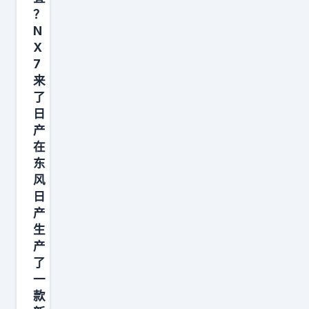
0
大
满
？
刚
轴
N
兼
刚
距
X
顾
上
、
7
商
市
来
天
务
，
了
地
家
日
大
门
用
产
空
的
在
。
间
露
东
三
加
营
风
者
上
日
体
轴
H
产
验
距
生
i
，
都
产
4
对
了
超
插
纯
一
3
混
电
款
米