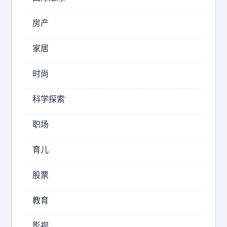
的
M
房产
2026-
家居
08-
07
时尚
20:47
明
科学探索
驿
夜
职场
谈
汽
育儿
车
V
股票
9
开
教育
了
一
影视