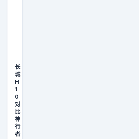
台
V
车
尺
都
寸
是
梯
方
度
盒
很
子
清
、
晰
长
都
城
，
是
H
按
六
1
需
0
座
挑
对
插
不
比
混
纠
神
，
行
结
预
者
。