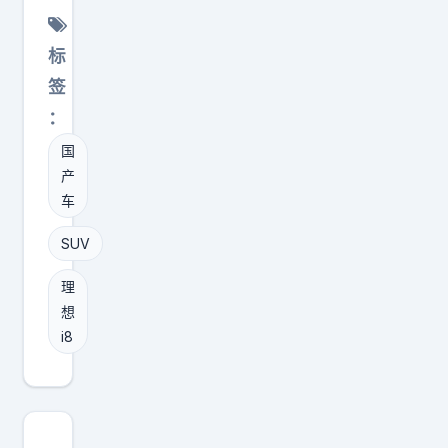
大
看
定
清
标
3
理
签
1
想
8
：
i
2
国
系
6
产
列
台
车
区
的
别
SUV
长
！
城
理
三
H
想
款
i8
1
纯
0
电
。
S
两
U