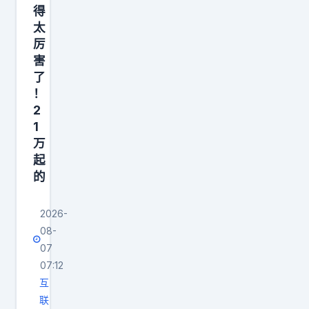
常
得
五
城
太
座
市
厉
好
害
通
开
了
勤
好
！
居
停
2
多
1
，
，
万
适
看
起
合
的
重
小
入
家
2026-
门
庭
08-
即
日
07
满
常
07:12
配
通
互
的
联
勤