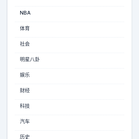
9
开
NBA
了
一
体育
个
月
社会
了
吧
明星八卦
，
如
娱乐
果
用
财经
一
句
科技
话
总
汽车
结
我
历史
的