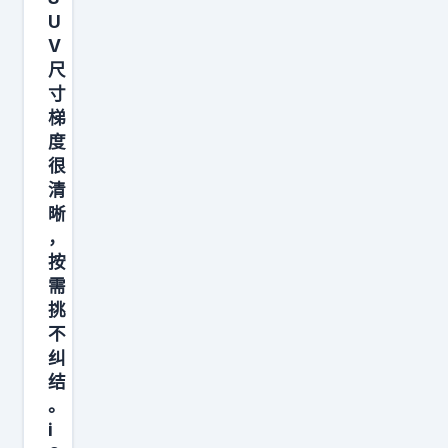
，
市
U
主
豪
V
打
尺
华
城
寸
兼
市
梯
得
度
家
。
很
用
方
清
+
程
晰
轻
，
豹
户
按
方
外
需
程
挑
。
豹
不
很
钛
纠
多
9
结
人
。
第
i