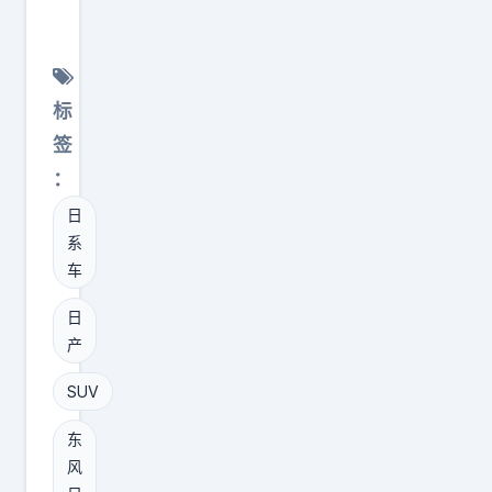
者
是
产
位
8
目
新
数
也
标
电
与
即
。
动
标
车
将
钛
S
身
签
登
9
U
体
：
场
是
V
量
，
日
不
比
。
系
拥
是
自
理
车
有
H
家
想
华
1
便
日
i
为
0
宜
产
系
智
的
？
列
SUV
驾
对
N
，
手
X
东
还
，
风
7