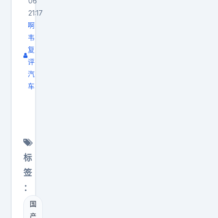
06
相
21:17
残
啊
杀
韦
？
复
不
评
过
汽
对
车
比
于
亚
消
迪
费
海
者
洋
来
标
旗
说
签
舰
，
：
S
多
国
U
一
产