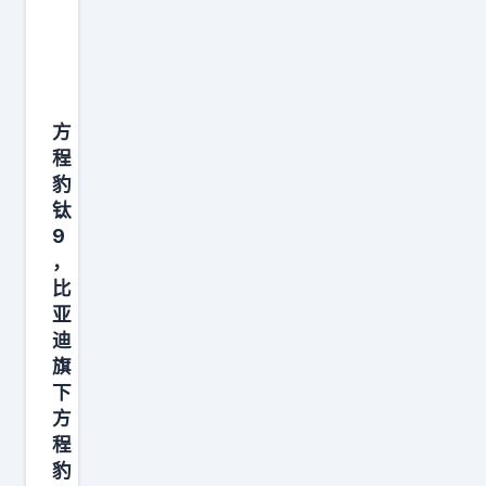
盒
子
S
U
V
方
，
程
豹
又
钛
要
9
迎
，
来
比
重
亚
量
迪
旗
级
下
选
方
手
程
—
豹