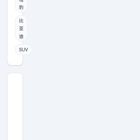
接
牌
豹
干
科
到
比
技
3
亚
硬
1
迪
派
3
旗
SUV
0
舰
m
S
m
U
，
V
1
，
.
方
5
盒
T
子
插
造
混
型