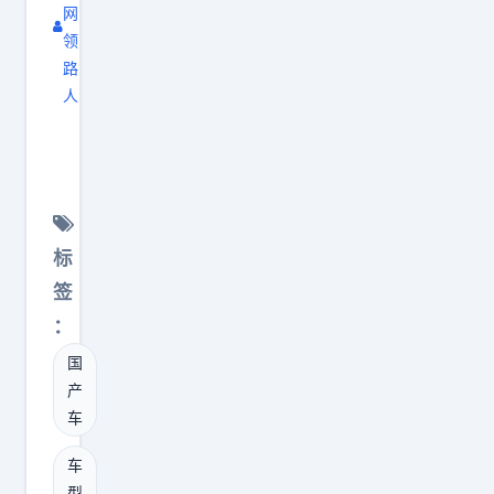
智
网
。
驾
领
i
，
路
8
人
追
加
长
求
长
城
性
至
H
价
5
1
比
0
0
，
标
8
对
能
签
5
比
接
：
m
神
受
m
国
行
侧
，
产
者
开
车
六
8
尾
座
，
车
门
布
型