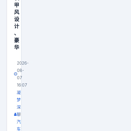
拉
甲
满
风
，
设
悬
计
、
浮
豪
行
华
李
架
2026-
，
08-
车
07
尾
16:07
露
凝
营
梦
深
友
聊
好
汽
的
车