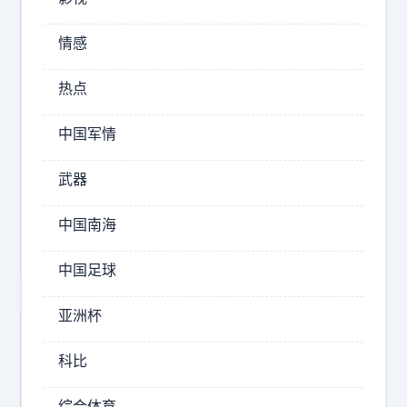
标
个
签
情感
月
：
了
热点
SUV
吧
，
智
中国军情
如
界
果
v9
武器
用
HUAWEI
一
中国南海
Pura
句
中国足球
话
总
亚洲杯
结
我
科比
的
真
综合体育