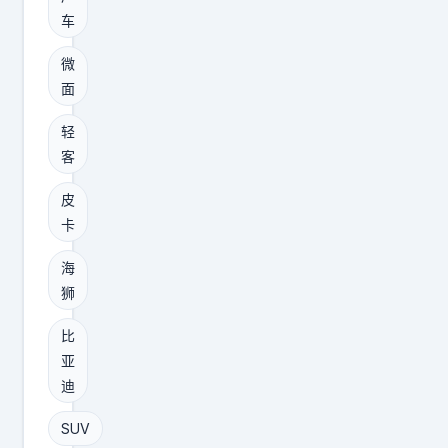
V
个
车
海
选
狮
择
微
0
面
总
8
是
轻
内
好
客
饰
的
皮
首
。
卡
秀
1
海
，
狮
官
比
图
亚
主
迪
推
浅
SUV