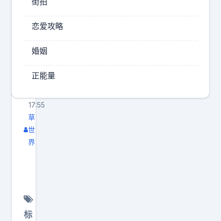
街拍
量
开
级
的
恋爱攻略
选
是
手
婚姻
一
台
2026-
正能量
M
08-
07
P
17:55
V
草
智
世
界
界
V
9
钛
9
来
了
标