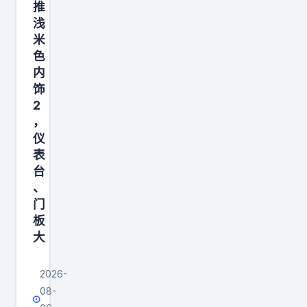
门
推
浅
车
米
型
色
还
内
低
饰
。
2
这
，
仪
波
表
操
台
作
、
是
门
不
板
是
大
有
点
2026-
08-
自