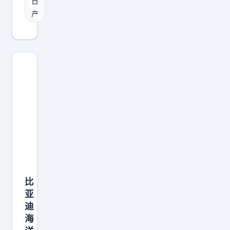
有
日
关
来
路
产
键
了
虎
还
日
血
得
产
统
看
在
加
价
东
持
格
风
。
。
日
把
大
产
这
家
生
两
怎
产
台
么
了
放
看
一
比
在
？
款
亚
一
新
迪
起
海
的