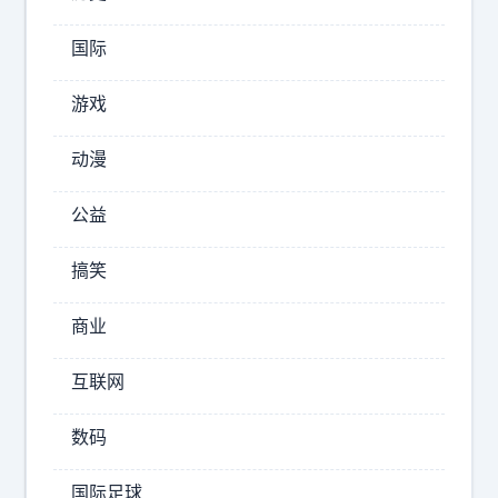
真
实
国际
感
受
游戏
:
智
动漫
界
V
公益
9
开
搞笑
起
来
商业
是
最
互联网
像
S
数码
U
V
国际足球