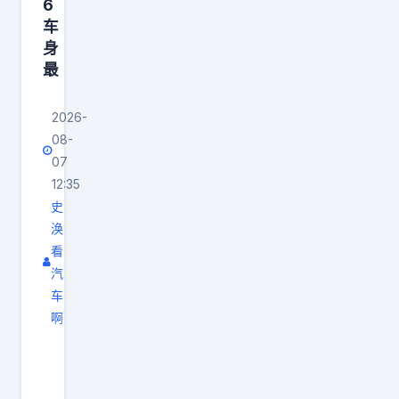
一
6
车
反
身
应
最
拿
来
2026-
对
08-
标
07
刚
12:35
刚
史
上
涣
看
市
汽
、
车
2
啊
4
几
小
张
时
图