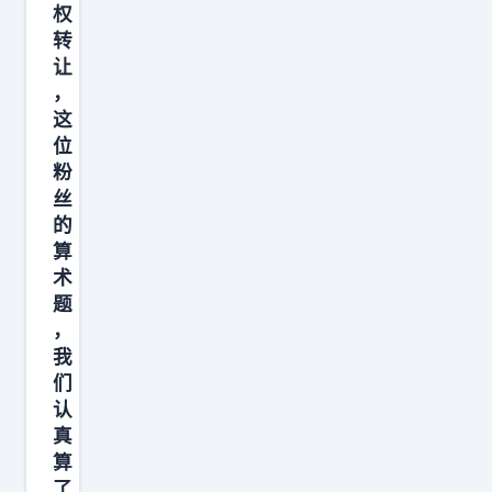
，
权
战
骂
？
还
转
就
“
无
不
让
为
傻
非
，
是
了
X
这
是
今
三
”
位
成
天
小
粉
的
就
这
丝
时
事
了
个
的
，
情
更
能
算
这
念
多
术
够
买
念
题
的
同
卖
不
，
韭
时
听
我
忘
菜
造
们
着
，
。
电
认
就
如
看
池
真
离
今
过
算
、
谱
资
了
他