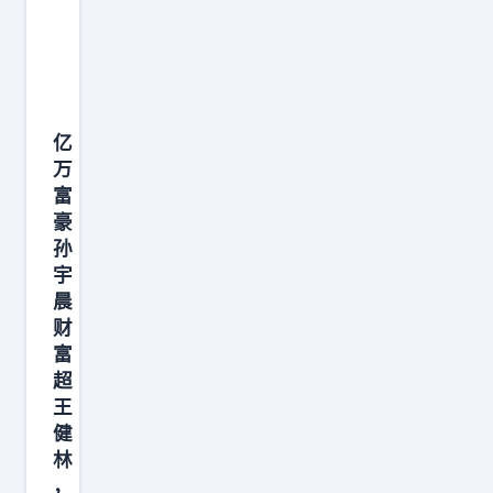
自
玉
8
傲
信
动
柱
年
慢
托
化
自
光
永
法
才
己
是
远
律
代
倒
亿
分
是
文
表
万
挺
红
最
件
先
富
实
就
先
写
进
豪
在
拿
被
谁
，
孙
，
了
清
的
宇
他
说
1
算
晨
名
偏
“
财
8
的
字
偏
富
我
×
资
，
能
超
的
2
产
不
把
王
时
2
。
看
人
健
间
.
他
嵌
林
工
不
5
表
，
套