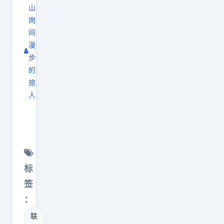
层
布
山
年
，
往
岗
退
前
考
下
间
出
孙
学
扎
漫
交
宇
也
的
步
易
晨
是
新
的
。
面
。
旅
能
主
对
人
这
源
办
关
王
种
巨
方
于
思
成
头
没
联
聪
功
。
办
想
“
模
当
法
股
这
式
标
年
，
权
不
不
的
签
只
转
就
为
比
：
能
让
是
大
亚
联
顺
，
个
众