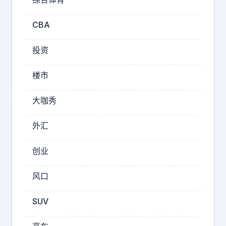
因
菲
为
特
CBA
王
王
传
投资
传
福
福
输
楼市
了
，
大咖秀
恰
外汇
恰
是
创业
因
为
风口
他
赢
SUV
得