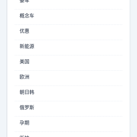
太
豪车
史
玉
惨
柱
概念车
烈
当
。
年
优惠
4
也
6
是
新能源
0
个
人
万
美国
才
辆
，
欧洲
销
居
量
然
朝日韩
背
学
后
着
俄罗斯
巴
，
菲
是
孕期
特
连
拍