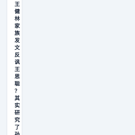
造
王
是
的
健
三
骨
林
个
头
家
小
族
却
时
发
越
。
文
淬
反
没
越
讽
想
硬
王
到
！
思
居
聪
比
然
？
亚
还
其
迪
实
有
越
研
两
卖
究
个
越
了
人
孙