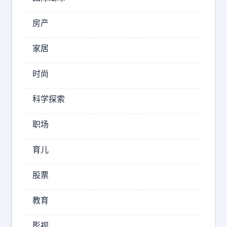
太
惨
房产
2026-
家居
08-
08
时尚
18:20
幕
科学探索
沧
小
职场
澜
巴
育儿
菲
特
股票
彻
底
教育
标
清
签
影视