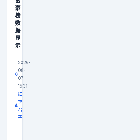
点
富
浪
.
易
是
豪
，
费
5
否
榜
哪
王
3
数
5
定
国
传
据
小
亿
年
国
福
显
时
赚
轻
籍
不
示
就
了
人
—
是
能
4
，
—
先
2026-
拿
0
愿
只
问
08-
1
5
意
看
07
“
9
亿
静
谁
15:31
这
0
，
下
红
在
件
万
衣
国
心
幕
事
做
君
科
倾
后
体
子
公
控
听
实
不
亿
益
股
新
际
体
万
，
亏
生
控