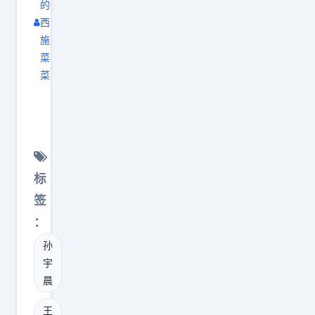
巴
的
彦
壳
菲
西
彬
纳
特
施
掏
斯
菜
旗
出
菜
达
下
2
孙
克
伯
0
宇
继
克
0
晨
续
希
.
始
靠
尔
1
终
币
斥
标
2
对
割
资
签
2
自
韭
约
：
1
己
菜
2
万
孙
花
，
.
宇
元
4
保
3
晨
拿
5
持
亿
下
6
王
高