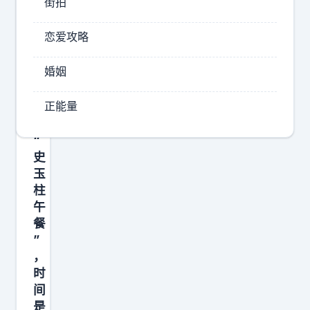
跌
街拍
卖
5
午
恋爱攻略
个
餐
，
月
婚姻
江
的
湖
国
正能量
人
内
称
大
“
盘
史
玉
和
柱
被
午
价
餐
格
”
战
，
砍
时
间
到
是