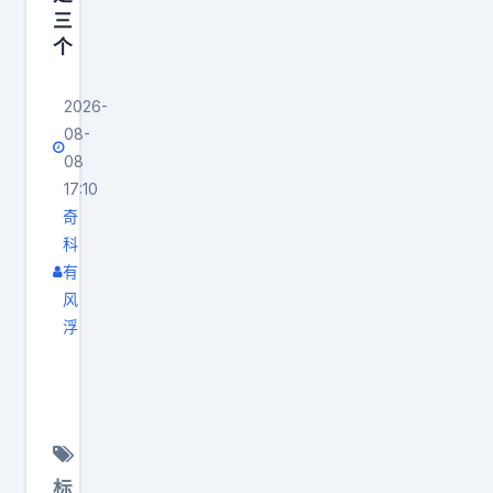
肉
三
的
个
利
润
2026-
率
08-
。
08
华
17:10
尔
奇
科
街
有
要
风
的
浮
是
史
印
玉
钞
柱
机
当
，
年
标