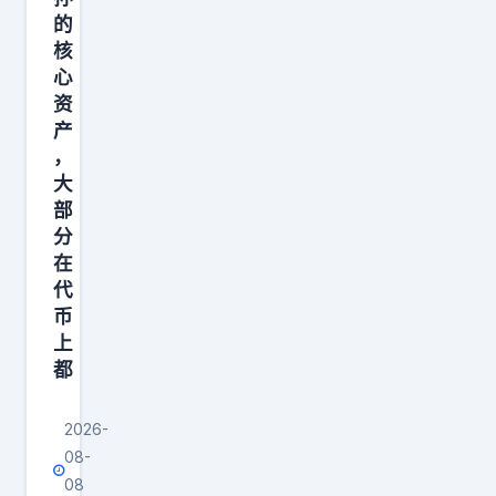
猛
愿
的
，
意
核
巴
心
拿
菲
资
出
特
产
来
却
，
2
大
越
0
部
卖
0
分
越
在
万
快
代
请
。
币
史
这
上
玉
都
件
柱
事
吃
2026-
最
饭
08-
反
，
08