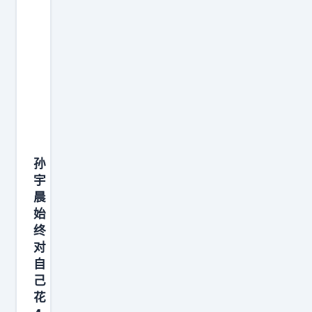
减
月
核
持
1
心
。
5
资
普
日
产
通
，
，
人
优
大
一
米
部
看
网
分
，
孙
搞
在
难
宇
的
代
免
晨
这
币
始
心
场
终
上
里
“
对
都
打
史
自
是
鼓
己
玉
虚
，
花
柱
的