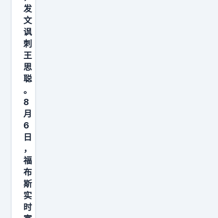
、
值
发
4
示
了
流
文
钱
亿
，
多
程
讽
，
=
如
少
和
刺
我
4
今
层
设
王
每
0
自
B
思
备
天
5
己
聪
V
重
1
。
.
不
I
新
8
0
7
会
壳
组
月
小
2
再
公
合
6
时
亿
像
司
。
日
在
。
王
，
，
说
玩
等
思
福
不
得
游
布
于
聪
看
直
斯
戏
花
那
受
白
实
，
2
样
益
一
时
少
7
轻
人