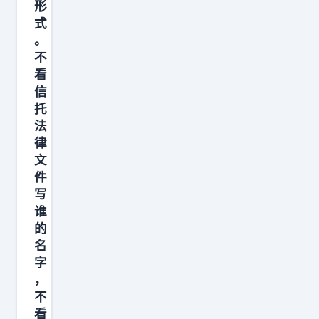
被
形
.
外
0
芒
式
9
汉
0
。
格
9
算
亿
不
看
9
笔
美
看
中
9
信
账
元
了
托
万
—
的
，
法
元
—
资
那
律
。
2
产
文
就
从
0
缩
件
是
2
0
水
写
把
0
谁
9
到
复
的
0
年
了
杂
名
万
国
4
制
字
跌
科
4
，
造
到
控
亿
不
变
1
股
美
看