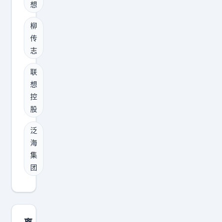
迪
想
延
这
傻
所
，
给
位
X
取
柳
规
第
粉
”
传
，
模
二
丝
志
的
会
不
高
的
回
起
算
联
价
算
应
到
庞
想
的
术
是
不
控
大
买
题
“
好
股
，
家
，
靠
的
品
泛
，
我
爹
影
牌
海
陕
们
的
响
也
集
西
认
骂
！
远
团
瑞
真
靠
没
德
算
自
有
宝
了
己
今
尔
一
的