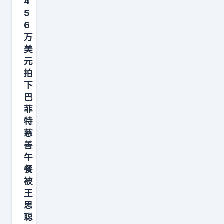
难
4
的
，
5
道
3
6
靠
“
小
万
比
股
时
美
特
神
元
”
币
”
拍
拍
起
提
下
卖
家
巴
前
正
菲
抓
闻
式
特
住
到
落
慈
了
了
善
槌
一
什
午
。
波
么
餐
2
财
被
危
8
王
富
险
6
思
浪
气
位
聪
潮