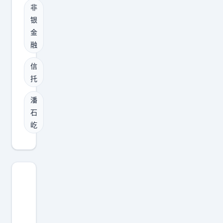
设
。
非
应
孙
心
备
银
不
联
宇
原
，
金
少
想
晨
则
他
融
网
总
发
是
想
友
股
文
什
信
办
当
本
托
感
么
法
时
1
慨
？
改
潘
就
5
：
实
造
石
骂
.
一
质
屹
工
这
7
代
重
艺
是
%
版
于
。
炒
）
本
形
别
作
，
一
式
人
。
此
代
。
觉
但
后
神
不
得
史
1
，
看