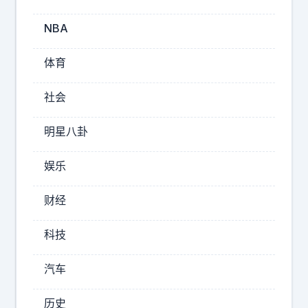
菲
特
NBA
彻
底
体育
清
仓
社会
比
亚
明星八卦
迪
了
娱乐
！
几
财经
百
亿
科技
套
现
汽车
跑
路
历史
，