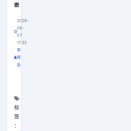
成
8
嵌
以
元
低
9
2
，
成
.
2026-
7
远
本
08-
9
.
远
产
07
万
5
低
品
17:33
，
5
于
的
李
这
亿
孙
能
辉
事
卖
宇
会
力
儿
掉
晨
离
。
本
2
的
岸
别
身
9
8
信
人
就
%
5
托
依
透
股
亿
新
赖
标
着
权
美
规
昂
签
古
（
元
的
贵
：
怪
对
。
核