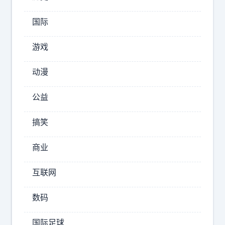
不
是
国际
因
为
游戏
王
传
动漫
福
输
公益
了
，
搞笑
恰
恰
商业
是
因
互联网
为
他
数码
赢
得
国际足球