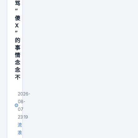
味
骂
竞
，
？
“
拍
然
先
傻
者
后
X
把
叫
”
发
事
价
的
代
情
6
事
币
捋
情
3
炒
清
念
8
币
楚
念
次
割
不
。
，
韭
2
最
菜
2026-
0
终
08-
，
0
上
07
再
8
海
23:19
然
年
人
流
后
，
浪
苏
借