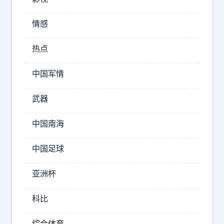
仓
：
比
情感
亚
亚
洲
迪
热点
股
了
市
！
中国军情
几
股
票
百
武器
板
亿
块-
中国南海
套
汽
现
车
中国足球
跑
路
比
亚洲杯
亚
，
迪
不
科比
是
巴
综合体育