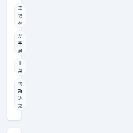
场
小
族
王
上
钱
发
健
高
。
林
文
歌
这
反
猛
孙
事
讽
进
宇
得
王
，
晨
从
思
早
头
韭
聪
期
说
菜
？
投
。
其
资
纳
2
实
斯
人
0
达
研
却
1
克
究
在
0
了
不
年
孙
断
6
的