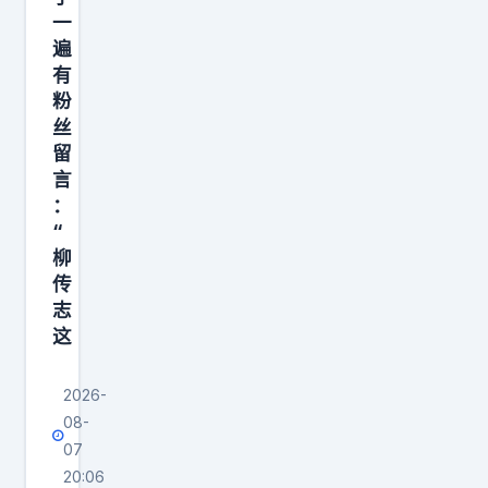
造
。
产
一
的
汽
可
遍
超
成
车
有
没
过
长
、
粉
过
王
访
造
丝
多
健
谈
留
芯
久
林
言
，
片
就
再
：
从
，
出
“
次
小
甚
柳
了
回
就
至
传
变
应
充
把
志
故
了
满
这
产
。
这
投
业
苏
件
机
2026-
链
彦
事
的
08-
一
彬
。
07
心
层
宣
20:06
7
思