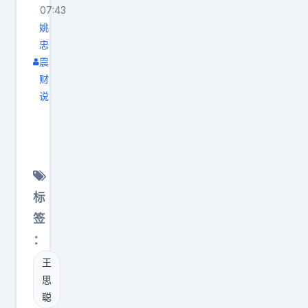
常
2
07:43
的
姚
0
地
忠
1
方
震
0
就
财
年
在
说
的
孙
这
2
宇
里
0
晨
：
0
身
一
万
价
家
标
可
超
企
签
真
过
业
：
不
王
正
是
王
健
在
一
思
林
市
聪
笔
家