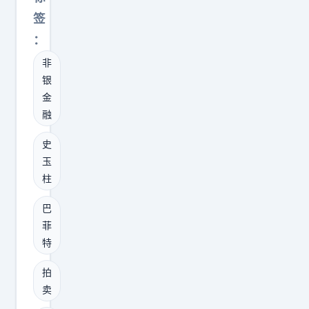
王
也
签
传
是
福
：
个
给
非
人
的
银
才
是
金
，
融
绞
居
肉
然
史
机
玉
学
。
柱
着
中
巴
巴
美
菲
菲
商
特
特
业
拍
逻
拍
卖
辑
卖
午