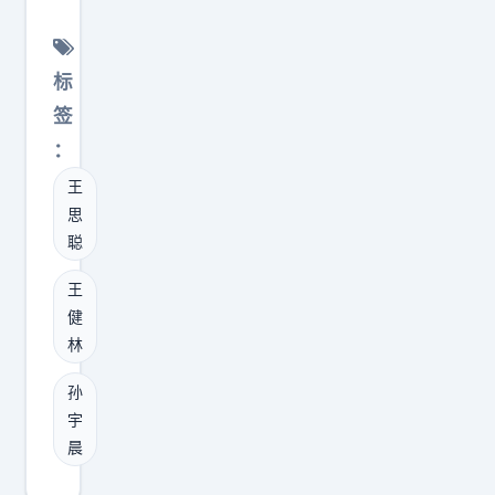
面
富
非
了
代
制
”
豪
常
4
的
资
，
孙
满
标
0
想
产
而
宇
意
0
法
签
、
是
晨
”
多
。
谁
：
先
财
。
亿
孙
在
问
王
富
一
。
宇
拍
思
“
超
个
这
晨
板
聪
能
王
天
么
的
决
不
健
王
天
赔
心
策
能
林
健
泡
本
路
。
做
林
，
游
的
历
潘
出
发
戏
买
程
孙
石
来
文
的
宇
卖
转
屹
，
讽
大
晨
，
变
离
能
刺
佬
为
很
岸