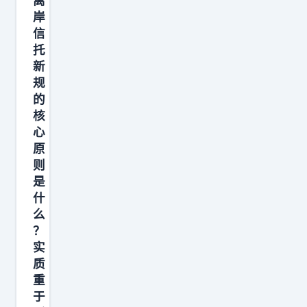
离
天
矿
遍
”
岸
响
山
有
。
信
亮
工
托
粉
7
。
新
程
丝
年
可
规
公
留
后
王
的
司
言
王
核
传
，
：
健
心
福
成
“
林
原
身
交
则
柳
个
上
是
价
传
人
有
什
变
志
财
一
么
成
这
富
？
样
了
事
也
实
东
1
，
从
质
西
8
重
我
超
，
于
9
门
4