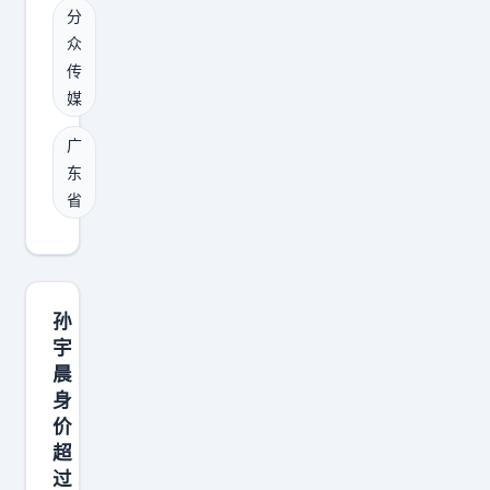
最
餐
分
残
众
，
酷
传
江
的
媒
湖
碰
人
广
撞
称
东
：
“
省
老
史
钱
玉
怕
柱
了
孙
午
，
宇
餐
但
晨
”
中
身
，
价
国
时
超
制
间
过