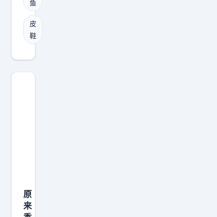
鱼
鳄
鱼
皮
挺
鞋
过
了
2
亿
年
，
到
2
1
世
纪
原
，
来
被