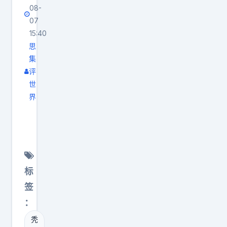
08-
07
15:40
思
集
评
世
界
原
来
秃
鹫
才
标
是
签
飞
：
得
秃
最