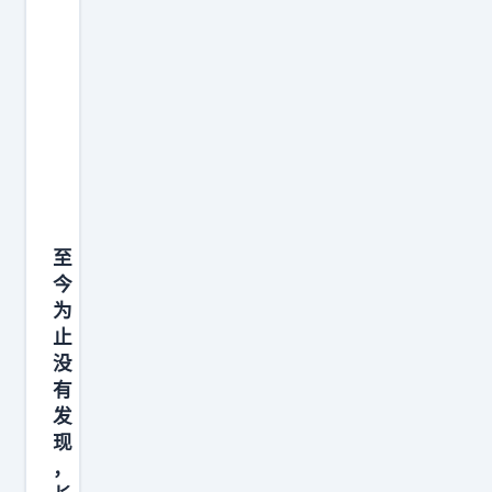
印
等
了
习
俗
，
更
是
把
信
至
仰
今
与
为
阶
止
层
没
有
烙
发
印
现
在
，
了