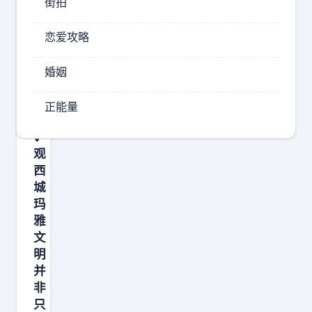
街拍
，
什
恋爱攻略
么
果
婚姻
实
正能量
v
观
西
城
玛
雅
文
明
并
非
只