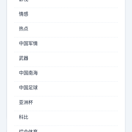
🌚
情感
2026-
热点
08-
07
中国军情
22:20
飞
武器
瑶
共
中国南海
谈
娱
中国足球
乐
？
亚洲杯
这
是
科比
个
什
综合体育