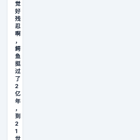
觉
好
残
忍
啊
，
鳄
鱼
挺
过
了
2
亿
年
，
到
2
1
世