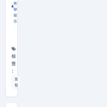
笑
金
聊
饰
娱
区
乐
分
【
权
你
位
9
，
】
头
忘
标
骨
抹
签
塑
右
：
形
下
、
豆
角
特
包
豆
殊
包
牙
水
饰