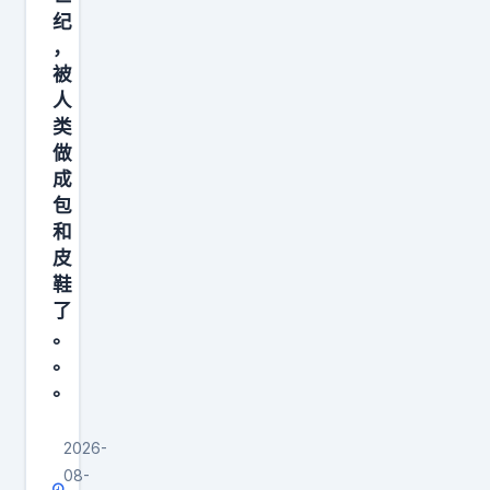
纪
，
被
人
类
做
成
包
和
皮
鞋
了
。
。
。
2026-
08-