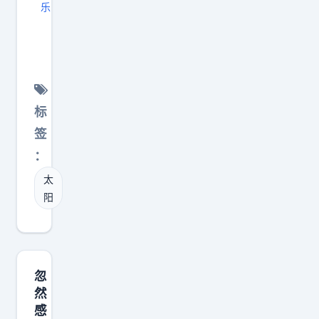
乐
这
世
界
太
精
标
彩
签
太
：
阳
太
藏
阳
猫
猫
。
忽
然
感