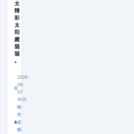
太
！
精
彩
太
阳
藏
猫
猫
。
2026-
08-
07
19:31
杨
共
谈
娱