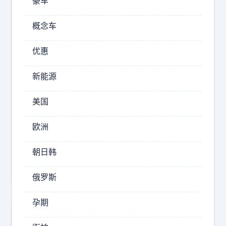
豪车
果
实
概念车
2026-
优惠
08-
07
新能源
21:36
牛
美国
市
博
欧洲
客
这
朝日韩
是
什
俄罗斯
么
植
孕期
物