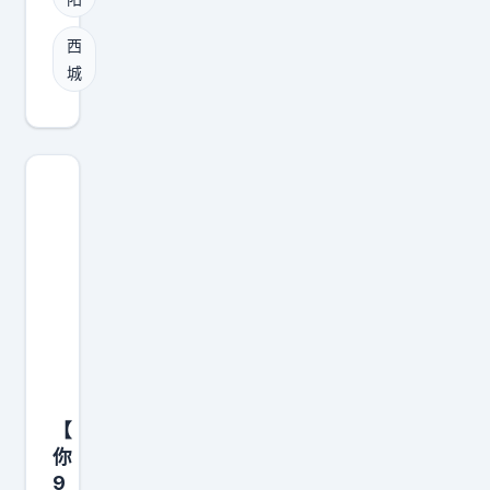
，
西
他
城
们
深
耕
美
洲
丛
林
，
独
创
太
阳
【
历
你
法
9