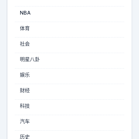
大
概
NBA
明
白
体育
玛
雅
社会
人
的
明星八卦
感
受
娱乐
了
财经
2026-
08-
科技
07
23:02
汽车
梦
玉
历史