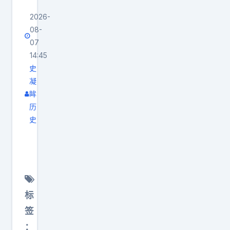
2026-
08-
07
14:45
史
凝
眸
历
史
鸟
类
能
在
空
标
中
签
呆
：