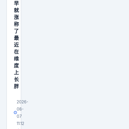
早
就
涨
称
了
最
近
在
维
度
上
长
胖
2026-
08-
07
11:12