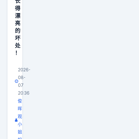
长
日
得
常
漂
亮
里
的
。
坏
处
！
2026-
08-
07
20:36
俊
晖
观
小
姐