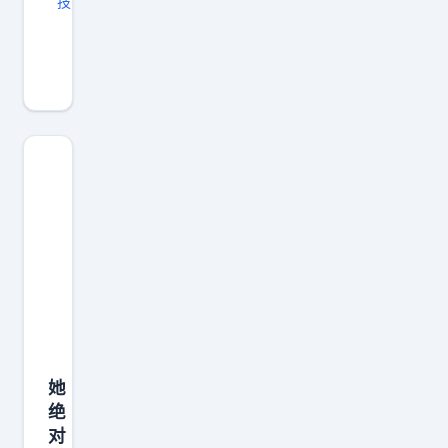
技
有
时
候
真
是
科
学
解
释
不
了
她
绝
对