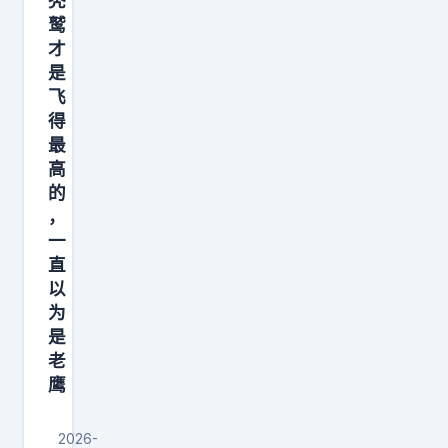
秃
人
鹫
类
才
做
是
飞
成
得
包
最
和
高
皮
的
鞋
，
了
一
直
。
以
。
为
。
是
老
鹰
2026-