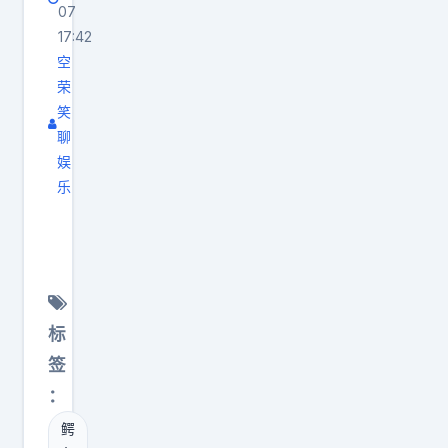
07
17:42
空
荣
笑
聊
娱
乐
忽
然
感
觉
好
标
残
签
忍
：
啊
鳄
，