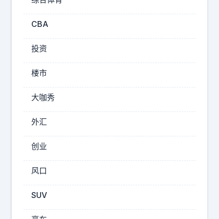
么
生
CBA
物
投资
。
🌚
楼市
大咖秀
这
外汇
是
什
创业
么
植
风口
物
，
SUV
什
么