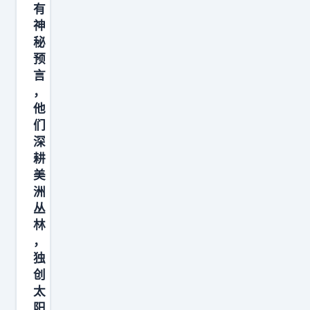
有
神
秘
预
言
，
他
们
深
耕
美
洲
丛
林
，
独
创
太
阳