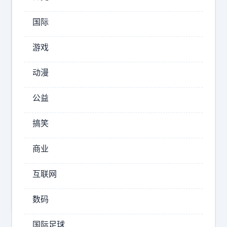
深
聊
国际
娱
乐
游戏
我
大
动漫
概
明
公益
白
标
搞笑
玛
签
雅
：
商业
人
玛
的
互联网
雅
感
人
受
数码
了
国际足球