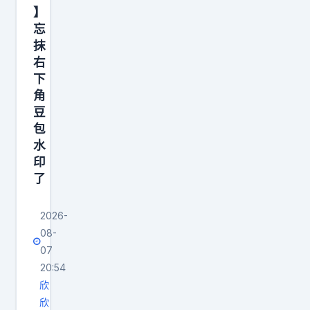
】
、
忘
象
抹
形
右
文
下
字
角
。
豆
包
贵
水
族
印
以
了
巨
型
2026-
耳
08-
饰
07
、
20:54
精
欣
欣
工