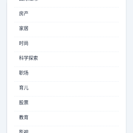
房产
家居
时尚
科学探索
职场
？
这
育儿
是
个
股票
什
么
教育
生
物
。
影视