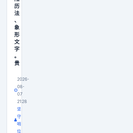
历
法
、
象
形
文
字
。
贵
2026-
08-
07
21:28
坚
守
哨
位