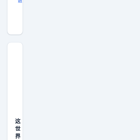
姐
至
今
为
止
没
有
发
现
，
长
得
漂
亮
这
的
世
坏
界
处