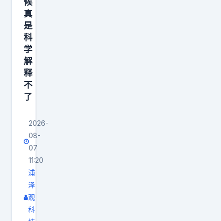
候
真
是
科
学
解
释
不
了
2026-
08-
07
11:20
浦
泽
观
科