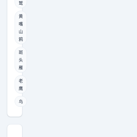
鹫
高
的
黄
，
嘴
一
山
鸦
直
以
斑
为
头
是
雁
老
老
鹰
鹰
鸟