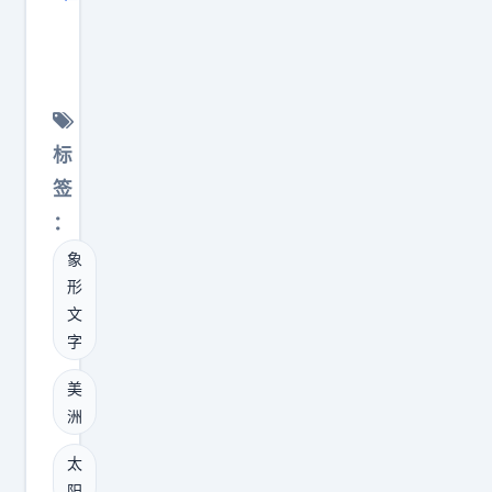
v
观
西
城
玛
标
雅
签
文
：
明
象
并
形
非
文
只
字
有
神
美
洲
秘
预
太
言
阳