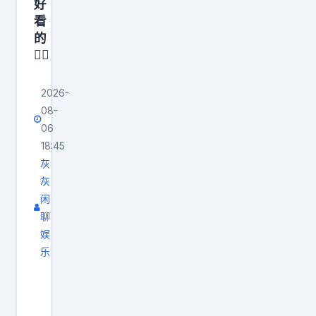
好
的
看
成
的
功
👇🏻
。
2026-
08-
06
18:45
灰
灰
闲
聊
娱
乐
两
本
校