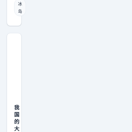
冰
育
岛
，
怎
么
教
育
出
这
种
人
我
国
的
大