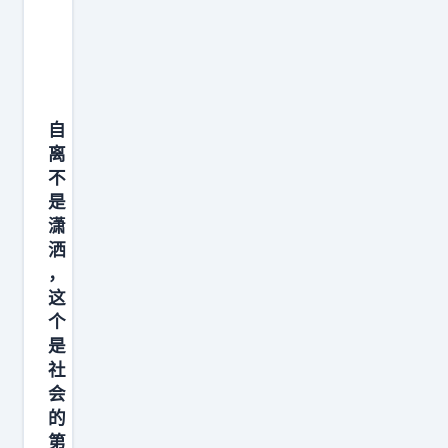
👇🏻
自
离
不
是
潇
洒
，
这
个
是
社
会
的
第