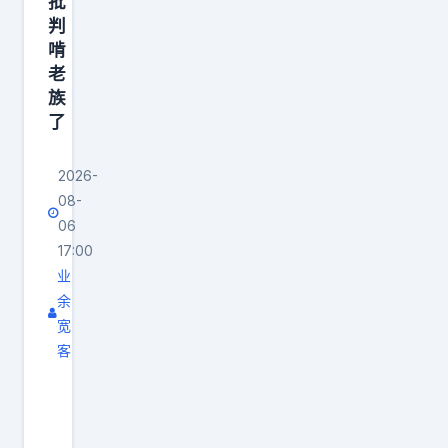
批
判
啃
老
族
了
2026-
08-
06
17:00
业
余
宽
客
为
什
么