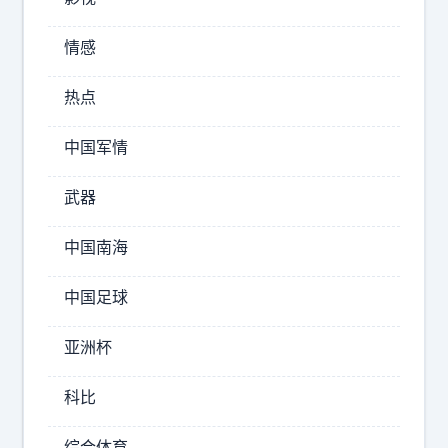
.
情感
2026-
08-
热点
06
21:45
中国军情
列
槐
武器
夜
谈
中国南海
娱
乐
中国足球
终
于
亚洲杯
知
道
科比
为
标
什
综合体育