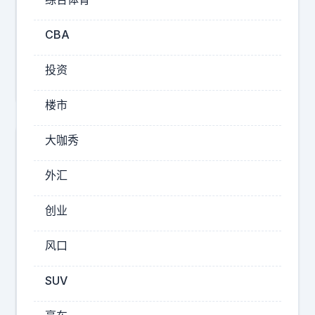
签
么
：
CBA
这
浙
么
投资
江
多
人
楼市
执
着
大咖秀
于
外汇
考
公
创业
了
.
风口
.
.
SUV
.
冰
.