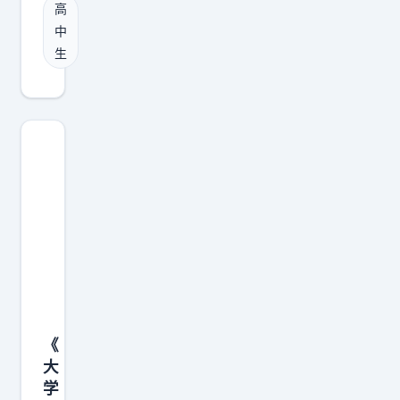
高
真
中
的
生
吗
？
《
大
学