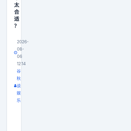
太
合
适
？
2026-
08-
06
12:14
谷
秋
谈
娱
乐
高
中
生