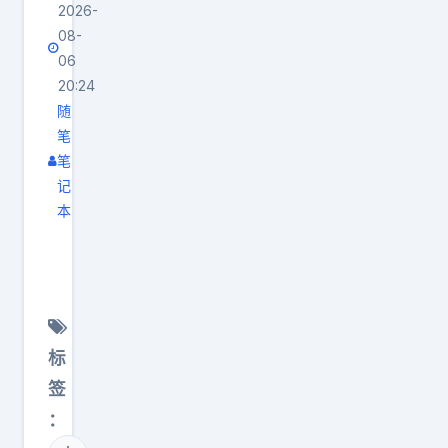
2026-
08-
06
20:24
随
笔
笔
记
本
我
国
的
大
学
标
生
签
，
：
真