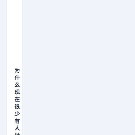
洒
，
这
个
是
社
会
的
为
第
什
一
么
课
现
在
很
少
有
人