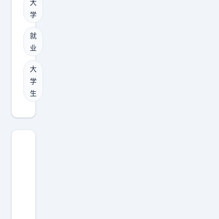
大
心
学
想
上
就
学
业
而
大
纯
学
粹
生
因
为
贫
困
无
法
继
续
学