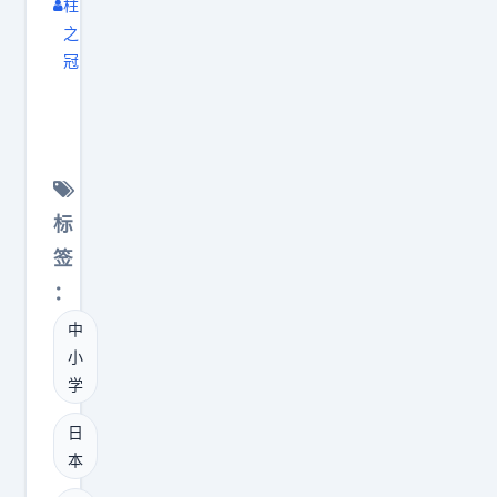
柱
之
冠
日
本
高
中
下
标
午
签
2
：
点
中
就
小
放
学
学
，
日
这
本
是