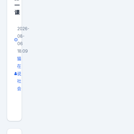
一
课
2026-
08-
06
18:09
猫
在
说
社
会
自
离
不
是
潇