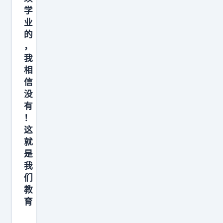
学
业
的
，
我
相
信
没
有
！
这
就
是
我
们
教
育