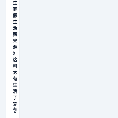
生
寒
假
生
活
费
来
源
》
这
可
太
有
生
活
了
🤣
👌