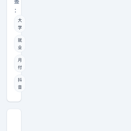
签
生
：
活
大
费
学
来
源
就
》
业
这
月
可
付
太
有
抖
音
生
活
了
🤣
👌