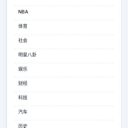
公
的
NBA
原
因
体育
具
象
社会
化
了
明星八卦
！
娱乐
2026-
08-
财经
07
13:45
科技
互
联
汽车
网
料
历史