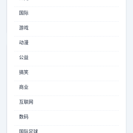
哥
考
国际
公
的
游戏
原
动漫
因
具
公益
象
化
搞笑
了
！
商业
互联网
数码
终
于
知
国际足球