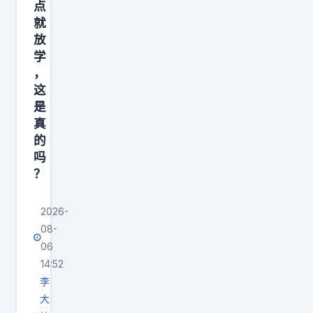
点
就
放
学
，
这
是
真
的
吗
？
2026-
08-
06
14:52
李
大