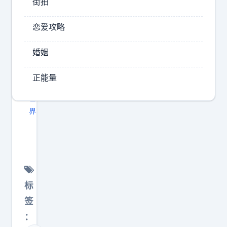
街拍
08-
06
恋爱攻略
21:24
夜
婚姻
蓉
深
正能量
聊
世
界
冰
岛
那
么
优
标
秀
签
的
：
教