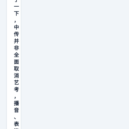
一
下
，
中
传
并
非
全
面
取
消
艺
考
，
播
音
、
表