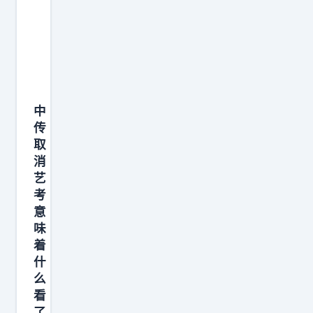
中
传
取
消
艺
考
意
味
着
什
么
看
了