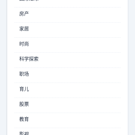
道
为
房产
什
么
家居
这
么
时尚
多
人
科学探索
执
着
职场
于
考
育儿
公
了
股票
.
.
教育
.
.
影视