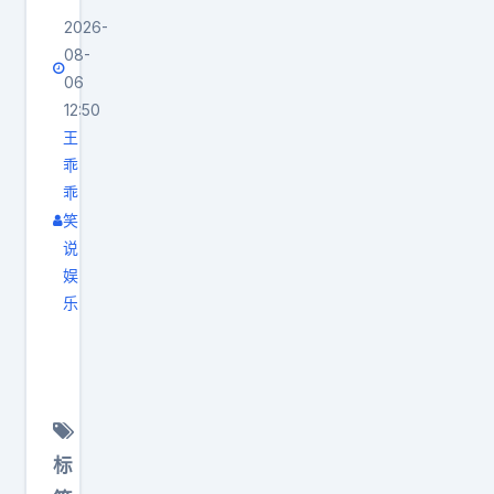
2026-
08-
06
12:50
王
乖
乖
笑
说
娱
乐
《
大
学
生
寒
标
假