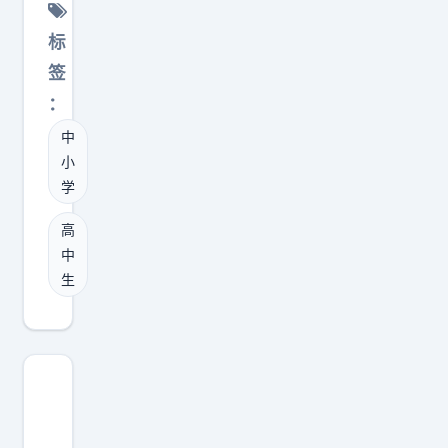
穿
成
标
这
签
样
：
，
中
是
小
不
学
是
不
高
太
中
生
合
适
？