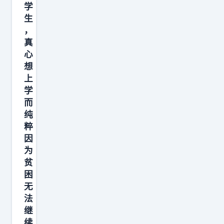
学
生
，
真
心
想
上
学
而
纯
粹
因
为
贫
困
无
法
继
续