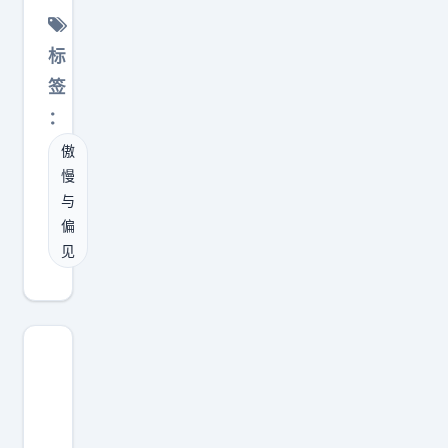
园
篇
标
的
签
「
：
傲
傲
慢
慢
与
与
偏
偏
见
见
」
，
都
挺
好
看
的