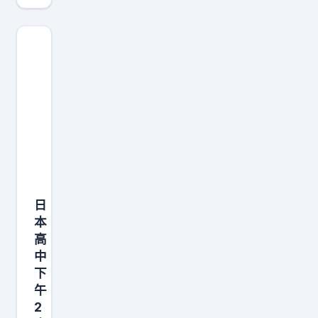
现
在
很
少
有
人
批
判
啃
老
日
族
本
了
高
中
下
午
2