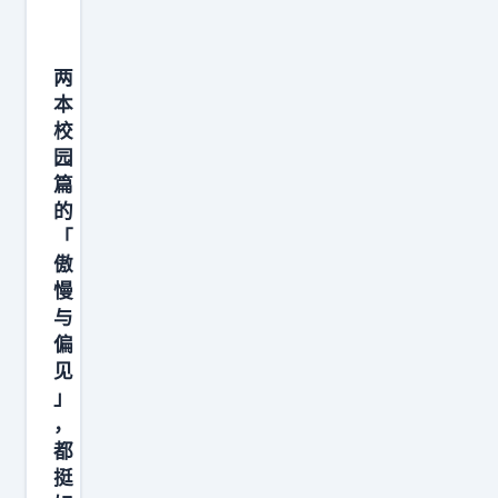
业
的
，
两
本
我
校
相
园
信
篇
没
的
有
「
！
傲
慢
这
与
就
偏
是
见
我
」
们
，
教
都
挺
育