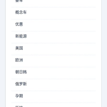
豪车
岛
那
么
概念车
优
秀
优惠
的
教
新能源
育
，
美国
怎
么
欧洲
教
育
朝日韩
出
这
俄罗斯
种
人
孕期
2026-