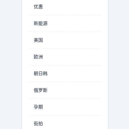
优惠
新能源
美国
欧洲
朝日韩
俄罗斯
孕期
街拍