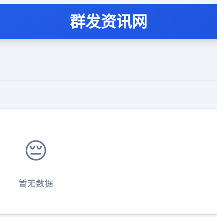
群发资讯网
暂无数据