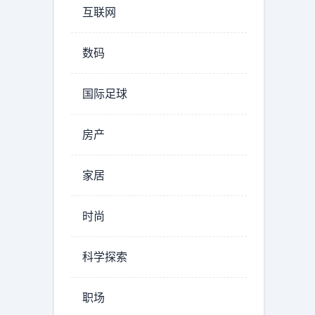
互联网
数码
国际足球
房产
家居
时尚
科学探索
职场