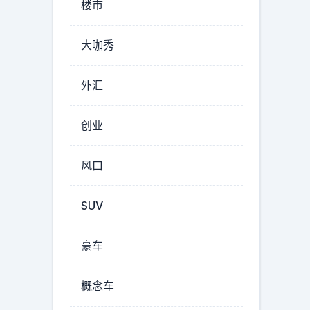
楼市
大咖秀
外汇
创业
风口
SUV
豪车
概念车