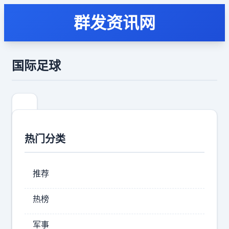
群发资讯网
国际足球
热门分类
推荐
热榜
世
军事