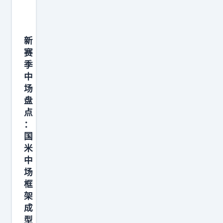
天
评
空
估
体
锋
新
育
线
赛
》
季
补
确
中
强
认
场
方
巴
盘
案
塞
点
，
：
罗
并
国
那
米
已
确
中
就
实
场
引
有
框
进
真
架
埃
成
实
弗
型