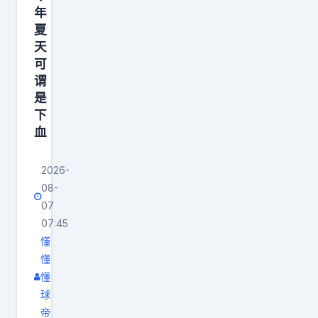
感
年
窗
夏
激
引
天
。
进
可
他
的
谓
解
中
是
释
场
下
说
血
多
，
面
皇
2026-
手
08-
家
，
07
马
能
07:45
德
够
懂
里
胜
懂
从
任
懂
俱
中
球
乐
前
帝