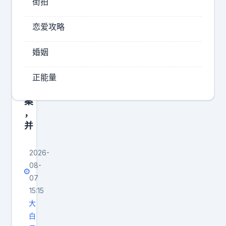
首
街拍
极
要
评
恋爱攻略
估
任
锋
务
婚姻
线
是
补
与
强
正能量
罗
方
德
案
，
里
并
续
约
2026-
，
08-
其
07
合
15:15
同
大
将
白