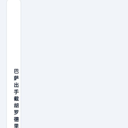
他
下
2
对
迪
7
此
奥
年
非
曼
。
常
德
3
感
，
7
激
5
岁
，
5
的
同
0
亚
巴
时
0
美
萨
强
万
出
尼
手
调
欧
亚
截
俱
元
老
胡
乐
签
将
罗
部
下
体
德
在
库
能
里