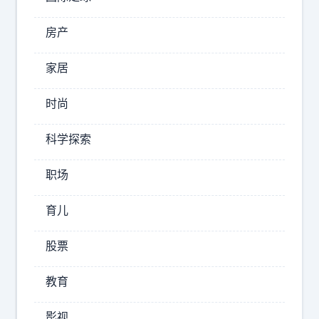
格
◼
房产
2026-
家居
08-
07
时尚
15:29
萨
科学探索
村
的
职场
推
世
育儿
体
：
股票
英
国
教育
标
媒
签
影视