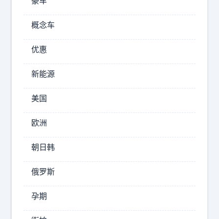
（
格
豪车
B
◼️
e
概念车
《
n
曼
J
优惠
彻
a
斯
c
新能源
o
特
b
晚
美国
s
报
）
欧洲
》
透
确
露
朝日韩
认
，
阿
，
俄罗斯
森
曼
纳
城
孕期
正
的
积