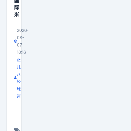
，
国
枪
际
最
手
米
终
高
决
层
2026-
定
08-
对
将
07
这
取
10:16
位
决
正
塞
于
儿
内
罗
八
加
经
德
尔
球
里
国
迷
本
新
脚
人
赛
青
。
季
睐
◼️
中
有