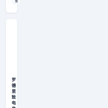
决
里
赛
，
定
季
当
自
中
故
己
场
事
的
轮
会
未
换
看
来
深
看
。
度
）
◼️
。
利
《
核
物
天
心
浦
空
主
成
罗
体
力
德
为
育
里
巴
皇
新
致
雷
家
闻
电
拉
马