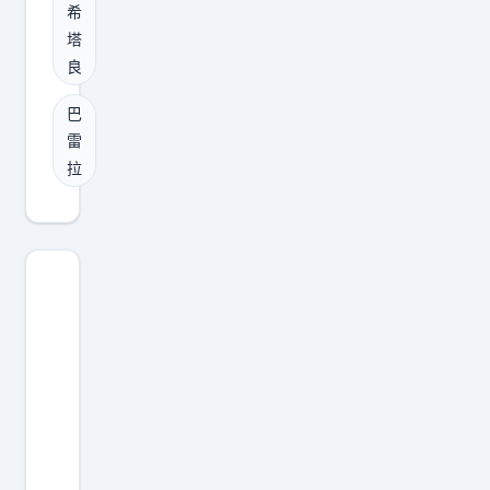
是
希
途
英
曼
塔
悬
镑
城
良
而
。
最
未
此
巴
重
决
雷
前
要
拉
随
，
的
着
恩
球
季
迪
员
前
亚
，
备
耶
出
战
因
售
推
渴
他
进
望
将
，
征
严
国
战
重
际
欧