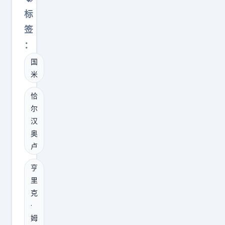
《
场
加
标
t
盘
，
a
签
点
目
l
：
：
前
k
国
国
其
S
米
米
市
P
中
场
恰
O
场
估
尔
R
框
汉
值
T
奥
架
约
》
卢
成
为
认
型
7
亨
为
，
5
里
罗
多
0
克
德
人
·
0
里
姆
前
万