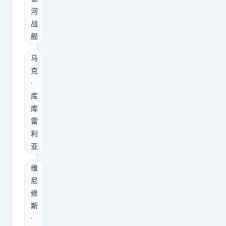
有
里
中
河
员
尼
场
战
工
奥
舰
的
，
能
技
马
都
不
术
克
尽
能
多
·
其
开
样
库
所
的
性
库
能
动
雷
。
利
争
了
轮
亚
取
！
换
与
皇
老
维
他
马
将
尼
签
今
姆
修
约
年
斯
希
·
，
夏
塔