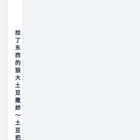
，
i
尾
这
k
个
e
座
也
捡
位
了
对
也
东
那
锁
西
我
的
定
少
狼
了
占
大
。
用
土
开
豆
你
到
撒
一
主
娇
些
～
攻
时
土
区
间
豆
的
好
把