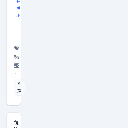
聊
同
娱
担
乐
回
神
家
图
，
有
同
了
理
…
标
越
陈
签
多
瑶
的
：
你
人
陈
能
去
瑶
不
抢
能
，
定
开
期
到
每
c