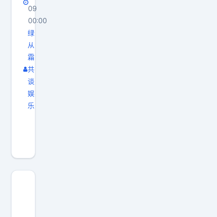
果
09
00:00
又
绿
买
从
酒
霜
去
共
给
谈
汤
娱
川
乐
道
生
歉
活
，
不
，
论
，
好
还
坏
用
，
什
每