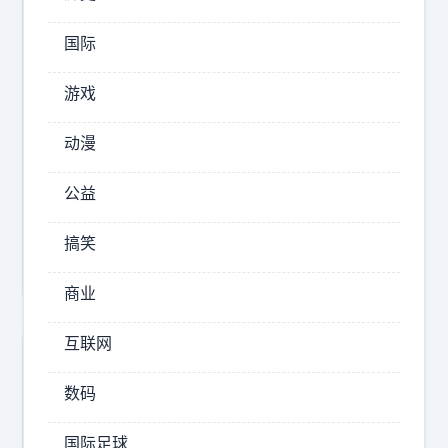
超
好
国际
看
游戏
动
漫
标
动漫
高
签
清
：
公益
壁
壁
纸
搞笑
纸
商业
互联网
数码
国际足球