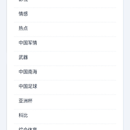
12:11
李
情感
幺
妹
热点
用
魔
中国军情
法
才
武器
能
打
中国南海
开
败
高
会
中国足球
魔
帮
法
抢
亚洲杯
的
我
科比
再
具
综合体育