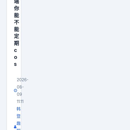
瑶
到
你
的
能
好
不
位
能
置
定
如
期
c
果
o
开
s
在
对
2026-
面
08-
方
09
便
11:11
换
韩
座
暨
趣
让