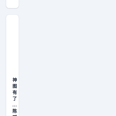
下
，
就
是
抢
到
高
会
票
的
概
神
率
图
增
有
大
了
，
…
抢
陈