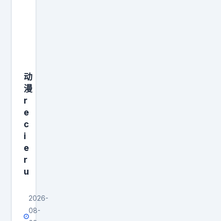
么
天
刑
都
警
是
的
限
身
量
动
份
版
漫
命
，
r
令
永
e
汤
远
c
川
乐
i
跟
观
e
r
他
自
u
回
信
去
，
2026-
讲
永
08-
解
远