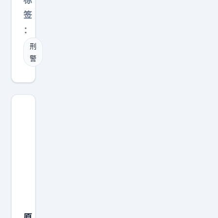
收
峙
签
的
草
：
。
薙
也
刑
都
会
警
会
助
先
力
没
我
有
家
出
抢
息
不
地
到
主
票
动
的
后
z
退
g
一
原