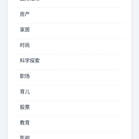
房产
家居
用
时尚
魔
法
科学探索
才
能
职场
打
败
育儿
魔
法
股票
2026-
教育
08-
09
影视