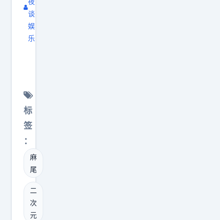
夜
家
o
谈
手
n
娱
里
f
乐
收
r
原
吗
o
来
。
n
小
最
t
土
后
汤
豆
标
因
川
的
签
为
的
撒
：
信
时
娇
号
麻
候
是
中
尾
汤
跟
心
川
小
二
的
一
弟
次
兜
说
学
元