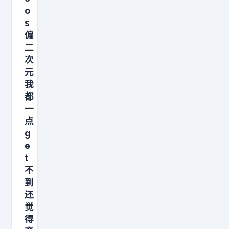
一
浪
o
s
句
漫
偏
我
和
二
拒
热
次
绝
情
元
他
。
我
就
努
都
一
表
力
点
示
经
g
，
营
e
，
好
t
，
自
不
拒
己
到
还
绝
的
觉
我
尊
得
也
严