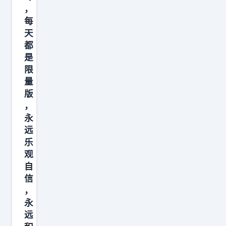
了
，
禁
东
每
断
西
天
魔
的
都
术
是
狼
里
限
c
，
量
r
版
说
:
，
自
麻
永
己
尾
远
只
乐
会
观
以
自
信
刑
，
警
永
的
远
身