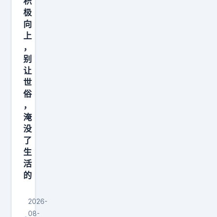
积
份
极
而
向
上
不
，
是
别
好
让
朋
世
友
俗
的
，
淹
身
没
份
了
来
生
找
活
汤
的
川
!
2026-
结
08-