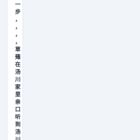
管
一
开
步
，
在
，
哪
，
里
，
都
草
会
薙
有
在
汤
利
川
的
家
争
里
夺
亲
票
口
仓
听
到
。
汤
同
川