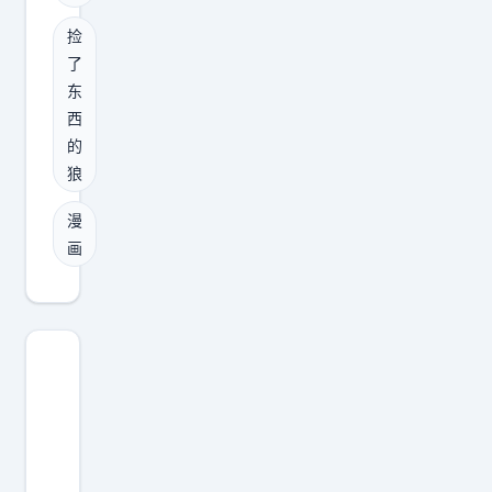
底
自
的
捡
回
己
二
了
收
需
次
东
看
要
元
西
台
回
漫
的
，
家
画
狼
哪
照
捡
漫
怕
顾
了
画
你
妈
东
不
妈
西
能
就
的
飞
立
狼
证
刻
C
出
b
r
不
e
：
掉
l
麻