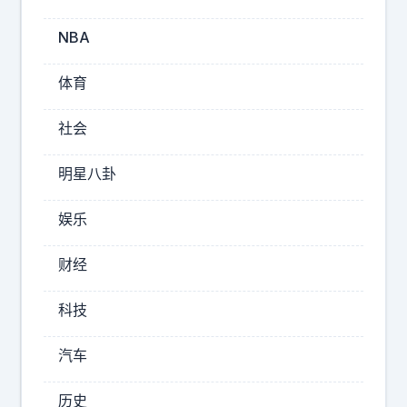
好
看
NBA
动
漫
体育
高
清
社会
壁
纸
明星八卦
2026-
娱乐
08-
09
财经
12:12
怜
科技
但
评
汽车
娱
乐
历史