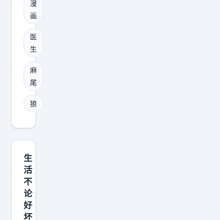
的
一
漫
果
命
画
定
下
脉
好
一
医
狠
换
生
章
狠
。
就
麻
拿
跑
尾
捏
回
住
狼
去
了
和
~
好
二
，
次
生
，
元
活
，
漫
不
，
论
画
还
好
捡
有
坏