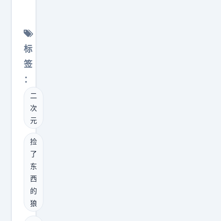
了
来
这
东
登
样
西
记
我
的
给
标
就
狼
我
签
再
大
同
也
：
土
上
不
二
豆
述
给
次
撒
操
你
元
娇
作
提
～
，
捡
供
土
了
你
情
东
豆
的
报
西
把
高
了
的
狼
会
，
狼
王
票
结