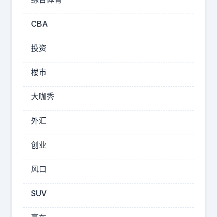
体
说
CBA
一
下
投资
，
就
楼市
是
抢
大咖秀
到
高
外汇
会
票
创业
的
概
风口
率
增
SUV
大
，