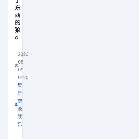
了
员
，
东
坐
，
西
到
的
，
你
狼
，
的
c
，
位
嫌
置
2026-
疑
08-
，
人
09
开
x
01:20
到
里
智
对
也
哲
面
是
夜
的
谈
说
你
娱
你
换
乐
要
捡
回
是