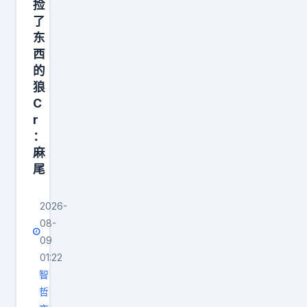
捡
。
汤
了
否
川
东
则
说
西
我
他
的
家
狼
每
z
C
天
r
g
没
：
k
什
麻
去
么
尾
哪
事
里
好
2026-
收
做
08-
票
09
，
，
01:22
结
去
智
果
哲
下
c