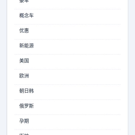
抢
豪车
到
的
概念车
好
位
优惠
置
如
新能源
果
开
美国
在
对
欧洲
面
方
朝日韩
2026-
俄罗斯
08-
09
孕期
12:08
高