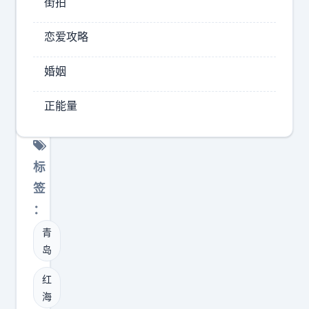
街拍
干
观
恋爱攻略
娱
乐
婚姻
开
高
正能量
会
帮
抢
标
的
签
我
：
再
青
具
岛
体
说
红
一
海