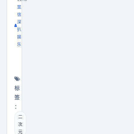
讲
昱
解
信
吧
深
扒
，
娱
，
乐
，
老
，
甜
，
每
，
次
，
c
标
，
o
签
天
s
啊
：
偏
永
二
二
远
次
次
在
元