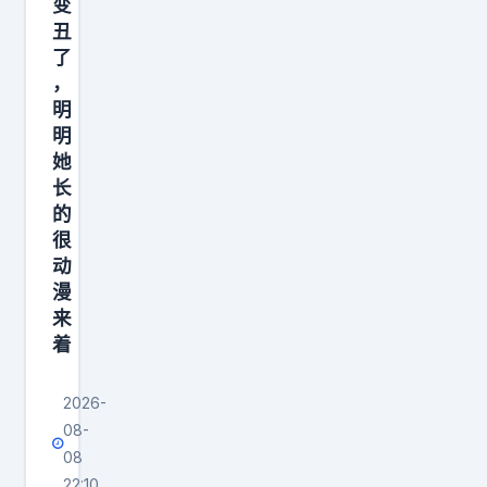
变
没
和
丑
办
美
了
法
好
，
明
，
。
明
我
她
还
长
是
的
找
很
科
动
漫
搜
来
研
着
的
人
2026-
来
08-
帮
08
我
22:10