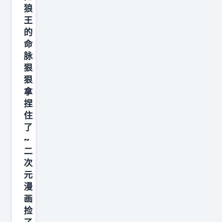
回
狼
了
收
王
，
之
的
怎
命
后
么
脉
我
会
狠
让
有
狠
对
拿
你
面
捏
这
回
住
么
了
不
不
~
了
争
二
家
气
次
的
元
的
战
漫
东
斗
画
西
捡
人
啊