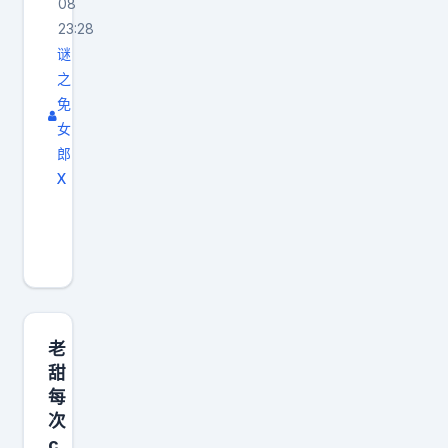
08
磁
积
23:28
轨
极
谜
炮
向
之
的
上
免
运
女
，
郎
行
别
X
原
让
动
理
世
漫
，
俗
r
结
，
e
果
淹
c
汤
没
i
老
川
了
e
甜
就
生
每
r
说
活
次
u
了
的
c