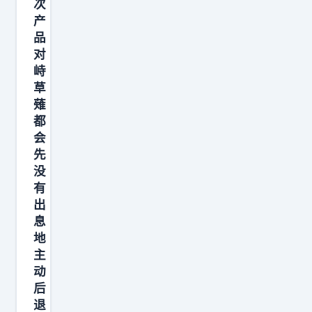
次
主
o
产
攻
s
品
区
对
的
峙
概
草
率
薙
都
也
会
会
先
增
没
大
有
。
出
简
息
地
而
主
言
动
之
后
不
退