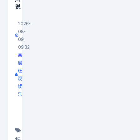
时
说
大
家
2026-
只
08-
要
09
能
09:32
飞
吕
展
证
旺
，
观
是
娱
一
乐
定
每
一
次
定
产
有
品
人
对
标