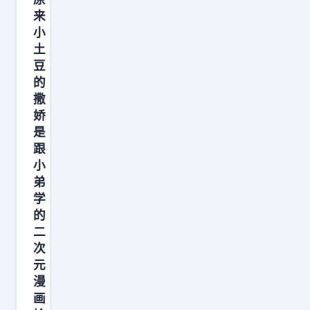
k
步
来
助
，
小
力
土
，
红
豆
，
的
海
，
撒
，
草
娇
青
薙
是
岛
在
跟
的
小
汤
惨
弟
川
学
状
家
的
不
里
二
会
亲
次
再
口
元
有
漫
听
了
画
到