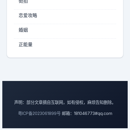
街拍
恋爱攻略
婚姻
正能量
声明：部分文章摘自互联网，如有侵权，麻烦告知删除。
粤ICP备2023061899号
邮箱：181046773#qq.com