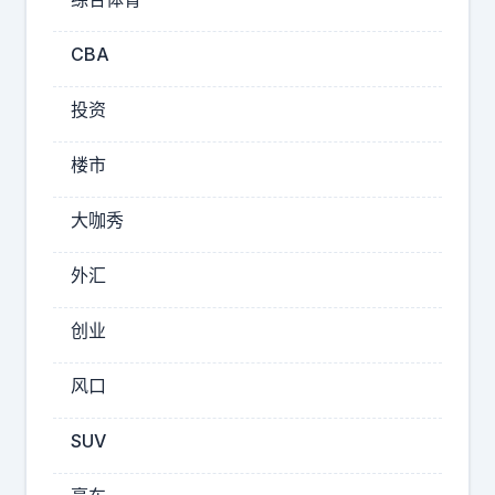
CBA
投资
楼市
大咖秀
外汇
创业
风口
SUV