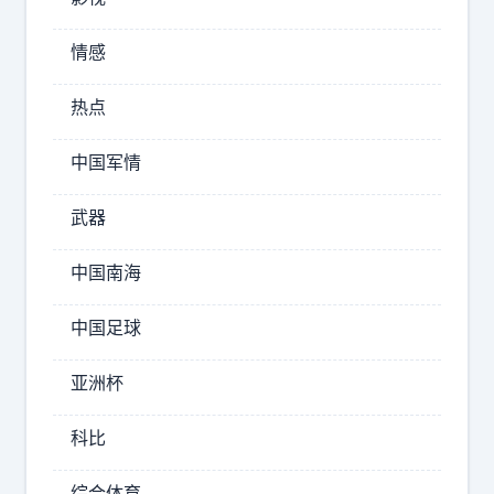
情感
热点
中国军情
武器
中国南海
中国足球
亚洲杯
科比
综合体育