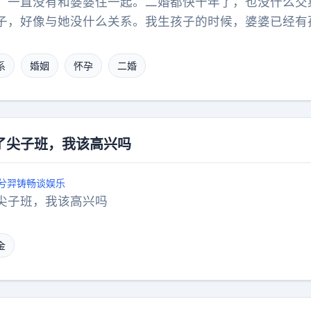
，一直没有和婆婆住一起。二婚都快十年了，也没什么交
子，好像与她没什么关系。我生孩子的时候，婆婆已经有
子，好像是我一个人的事情。平时不打电话，也没矛盾。
和他一块回去看看，我说行。老公对我说，让我多关心关
系
婚姻
怀孕
二婚
，让婆婆高兴一点。我对老公说，我真的装不了，假装关
，假装关心的话我真的说不出口。二婚婚姻相处二婚现实
了尖子班，我该高兴吗
兮羿铸畅谈娱乐
尖子班，我该高兴吗
金