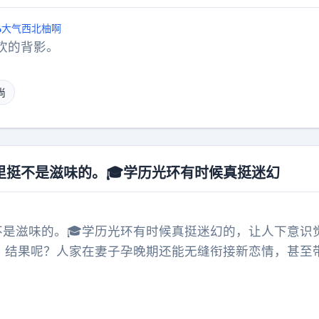
大气西北柚啊
欢的背影。
尚
心里挺不是滋味的。🎓学历光环有时候真挺迷幻
挺不是滋味的。🎓学历光环有时候真挺迷幻的，让人下意识
”。结果呢？人家在妻子孕晚期还能无缝衔接新恋情，甚至
多了。最讽刺的是，法院判了侵犯人格权，要求书面道歉
害者还在抑郁焦虑里挣扎，施害者却仿佛换了个地图继续
精英”谈恋爱，图个狩猎快感。别太迷信那些头衔和背景，