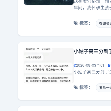
我和老公都是二婚
年间，我怀孕生孩
孙女。我怀孕生孩
感冒了，老公让我
标签：
婆媳关
婆，多说几句好听
不我给她做顿饭吧
小姑子高三分到
2026-08-03 11:01
小姑子高三分到了
标签：
五险一