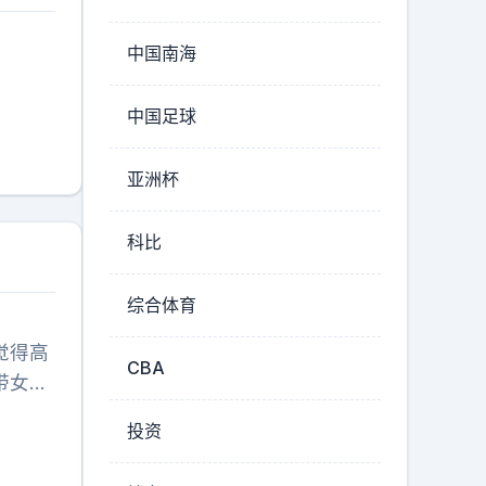
中国南海
中国足球
亚洲杯
科比
综合体育
觉得高
CBA
带女生
，结果
投资
升级打
在感情