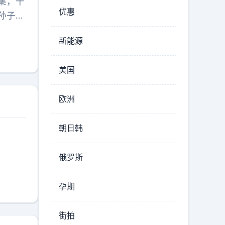
集，十
优惠
孙子，
最近她
新能源
心婆
心。要
美国
痛点
欧洲
朝日韩
俄罗斯
孕期
街拍