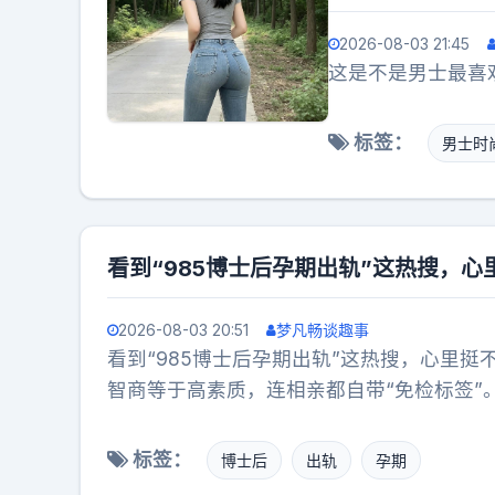
2026-08-03 21:45
这是不是男士最喜
标签：
男士时
看到“985博士后孕期出轨”这热搜，
2026-08-03 20:51
梦凡畅谈趣事
看到“985博士后孕期出轨”这热搜，心里
智商等于高素质，连相亲都自带“免检标签
见亲友、画结婚大饼，这演技比搞科研严谨
人家头铁拒不履行，转头就入职了港校。受
标签：
博士后
出轨
孕期
怪。咱们普通人谈恋爱，图个真诚；有些“