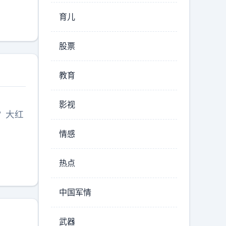
育儿
股票
教育
影视
？大红
情感
热点
中国军情
武器