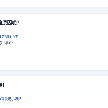
啥原因呢？
史凝眸历史
原因呢？
架！
采波用小姐姐
！