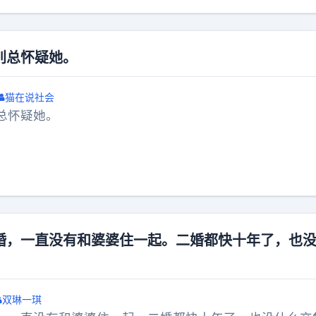
明你读过书，但证明不了你是个好人。💔
别总怀疑她。
猫在说社会
总怀疑她。
婚，一直没有和婆婆住一起。二婚都快十年了，也
双琳一琪