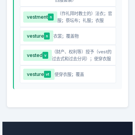
（作礼拜时教士的）法衣；官
vestment
n
服；祭坛布；礼服；衣服
vesture
衣裳；覆盖物
n
（财产、权利等）授予（vest的
vested
v
过去式和过去分词）；使穿衣服
vesture
使穿衣服；覆盖
vt