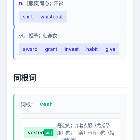
n.
[服装]背心；汗衫
shirt
waistcoat
vt.
授予；使穿衣
award
grant
invest
habit
give
同根词
vest
词根：
既定的；穿着衣服（尤指祭
vested
服）的；（美）带背心的（指
adj
西服套装）