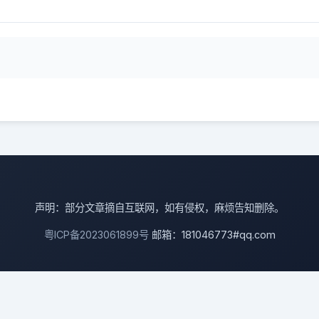
声明：部分文章摘自互联网，如有侵权，麻烦告知删除。
粤ICP备2023061899号
邮箱：181046773#qq.com