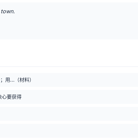
 town.
开；用…（材料）
决心要获得