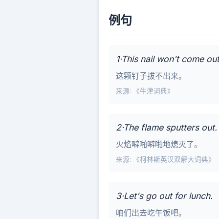
例句
1·This nail won't come out
这颗钉子拔不出来。
来源: 《牛津词典》
2·The flame sputters out.
火焰噼啪噼啪地熄灭了。
来源: 《柯林斯英汉双解大词典》
3·Let's go out for lunch.
咱们出去吃午饭吧。