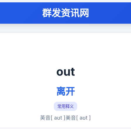
群发资讯网
out
离开
常用释义
英音[ aʊt ]
美音[ aʊt ]