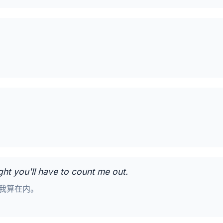
ght you'll have to count me out.
我算在内。