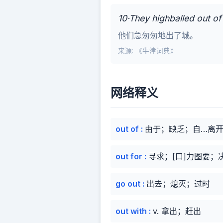
10·They highballed out of
他们急匆匆地出了城。
来源: 《牛津词典》
网络释义
out of
:
由于；缺乏；自…离
out for
:
寻求；[口]力图要；
go out
:
出去；熄灭；过时
out with
:
v. 拿出；赶出