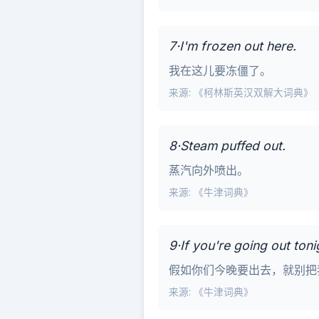
7·I'm frozen out here.
我在这儿要冻僵了。
来源: 《柯林斯英汉双解大词典》
8·Steam puffed out.
蒸汽向外喷出。
来源: 《牛津词典》
9·If you're going out toni
假如你们今晚要出去，就别把
来源: 《牛津词典》