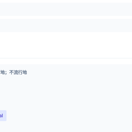
声地；不流行地
al