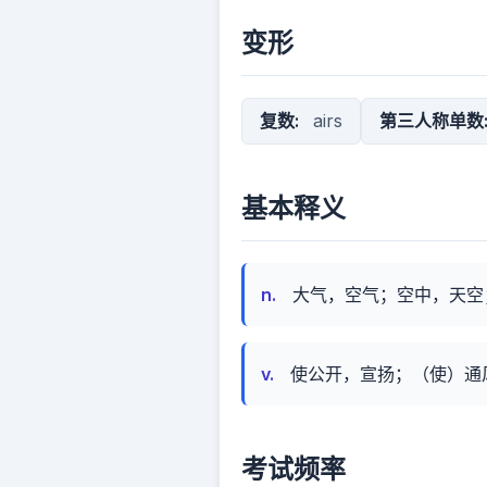
变形
复数:
airs
第三人称单数
基本释义
n.
大气，空气；空中，天空
v.
使公开，宣扬；（使）通
考试频率