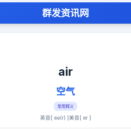
群发资讯网
air
空气
常用释义
英音[ eə(r) ]
美音[ er ]