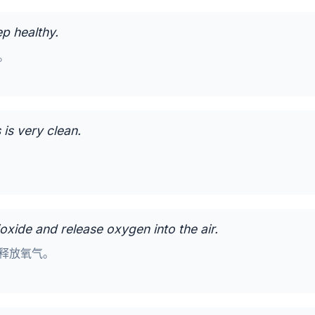
ep healthy.
。
 is very clean.
ioxide and release oxygen into the air.
释放氧气。