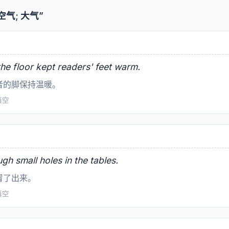
气; 大气”
the floor kept readers' feet warm.
者的脚保持温暖。
文填空
gh small holes in the tables.
冒了出来。
文填空