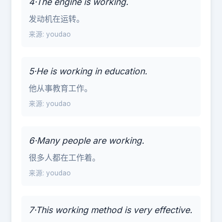
4·The engine is working.
发动机在运转。
来源: youdao
5·He is working in education.
他从事教育工作。
来源: youdao
6·Many people are working.
很多人都在工作着。
来源: youdao
7·This working method is very effective.