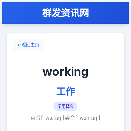
群发资讯网
←
返回主页
working
工作
常用释义
英音[ ˈwɜːkɪŋ ]
美音[ ˈwɜːrkɪŋ ]