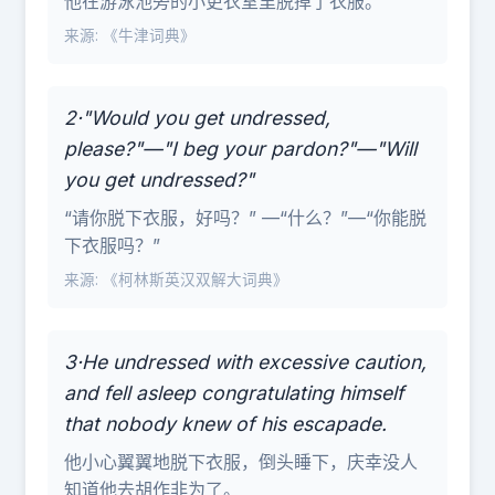
他在游泳池旁的小更衣室里脱掉了衣服。
来源: 《牛津词典》
2·"Would you get undressed,
please?"—"I beg your pardon?"—"Will
you get undressed?"
“请你脱下衣服，好吗？” —“什么？”—“你能脱
下衣服吗？”
来源: 《柯林斯英汉双解大词典》
3·He undressed with excessive caution,
and fell asleep congratulating himself
that nobody knew of his escapade.
他小心翼翼地脱下衣服，倒头睡下，庆幸没人
知道他去胡作非为了。