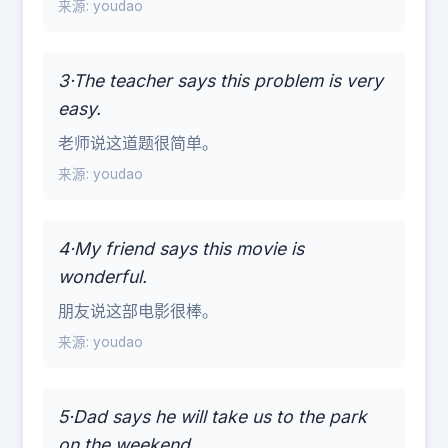
来源: youdao
3·The teacher says this problem is very
easy.
老师说这道题很简单。
来源: youdao
4·My friend says this movie is
wonderful.
朋友说这部电影很棒。
来源: youdao
5·Dad says he will take us to the park
on the weekend.