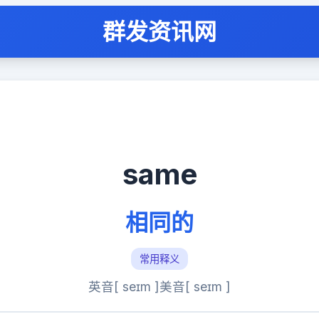
群发资讯网
same
相同的
常用释义
英音[ seɪm ]
美音[ seɪm ]