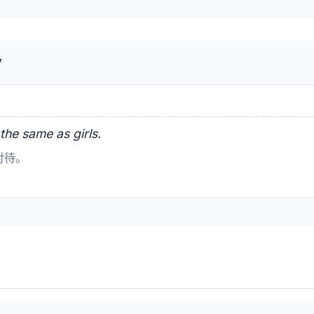
”
the same as girls.
对待。