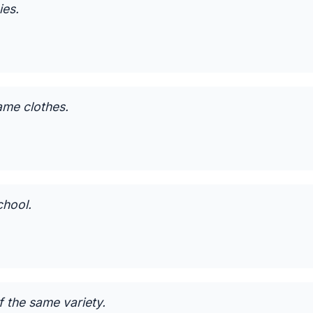
ies.
ame clothes.
chool.
 the same variety.