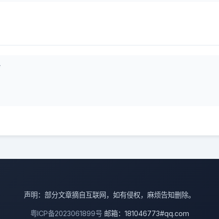
声
声明：部分文章摘自互联网，如有侵权，麻烦告知删除。
粤ICP备2023061899号
邮箱：181046773#qq.com