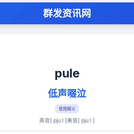
群发资讯网
pule
低声啜泣
常用释义
英音[ pjuːl ]
美音[ pjuːl ]