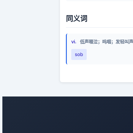
同义词
vi.
低声啜泣；呜咽；发轻叫
sob