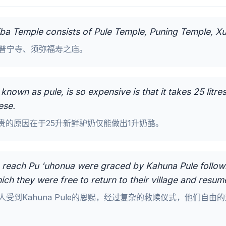
aiba Temple consists of Pule Temple, Puning Temple, X
普宁寺、须弥福寿之庙。
nown as pule, is so expensive is that it takes 25 litre
ese.
贵的原因在于25升新鲜驴奶仅能做出1升奶酪。
reach Pu 'uhonua were graced by Kahuna Pule follow
ich they were free to return to their village and resume
ua的人受到Kahuna Pule的恩赐，经过复杂的救赎仪式，他们