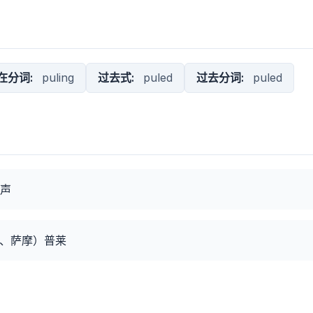
在分词:
puling
过去式:
puled
过去分词:
puled
声
塞、萨摩）普莱