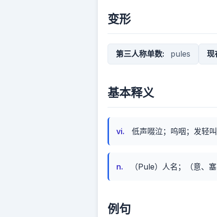
变形
第三人称单数:
pules
现
基本释义
vi.
低声啜泣；呜咽；发轻叫
n.
（Pule）人名；（意、
例句