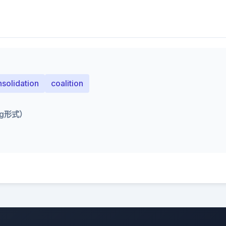
solidation
coalition
ng形式）