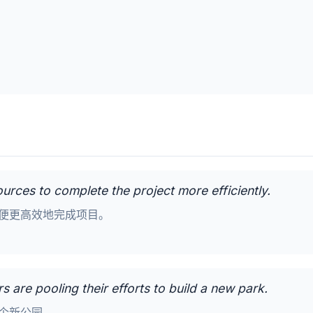
ources to complete the project more efficiently.
便更高效地完成项目。
are pooling their efforts to build a new park.
个新公园。