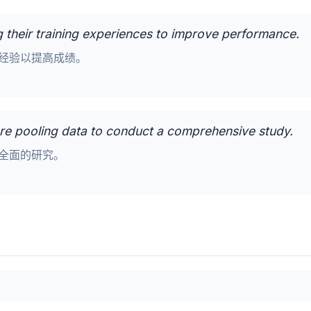
g their training experiences to improve performance.
经验以提高成绩。
re pooling data to conduct a comprehensive study.
全面的研究。