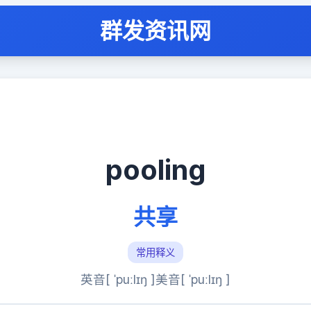
群发资讯网
pooling
共享
常用释义
英音[ ˈpuːlɪŋ ]
美音[ ˈpuːlɪŋ ]