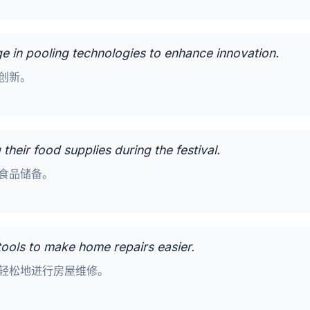
 in pooling technologies to enhance innovation.
创新。
 their food supplies during the festival.
食品储备。
tools to make home repairs easier.
轻松地进行房屋维修。