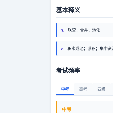
基本释义
n.
联营，合并；池化
v.
积水成池；淤积；集中资源
考试频率
中考
高考
四级
中考