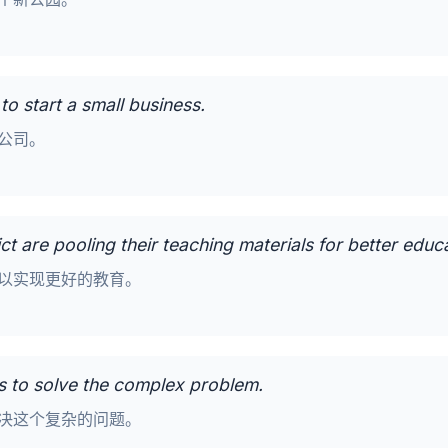
to start a small business.
公司。
ict are pooling their teaching materials for better educ
以实现更好的教育。
ls to solve the complex problem.
决这个复杂的问题。