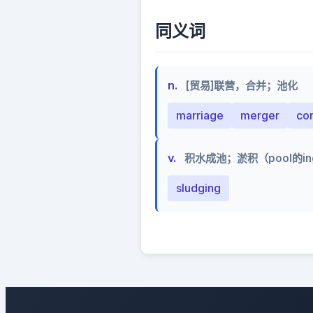
同义词
n.
[贸易]联营，合并；池化
marriage
merger
con
v.
积水成池；淤积（pool的i
sludging