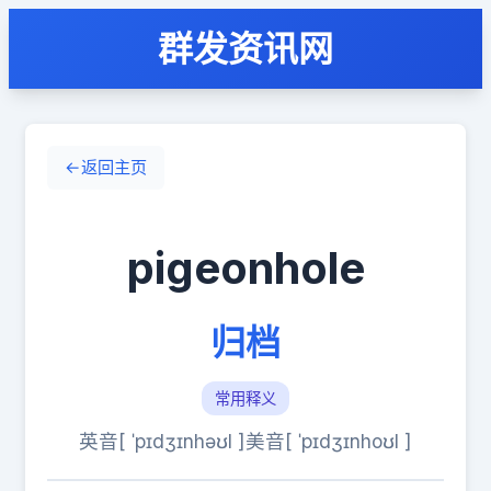
群发资讯网
←
返回主页
pigeonhole
归档
常用释义
英音[ ˈpɪdʒɪnhəʊl ]
美音[ ˈpɪdʒɪnhoʊl ]