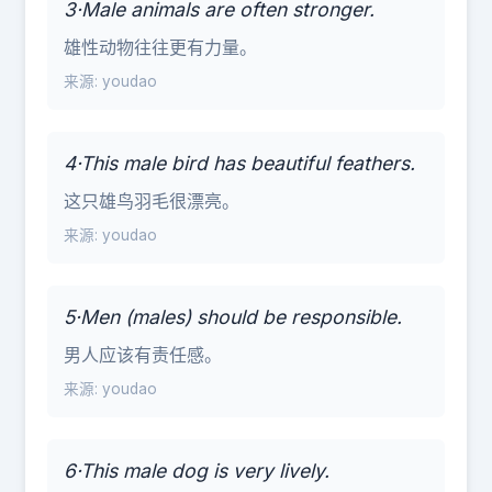
3·Male animals are often stronger.
雄性动物往往更有力量。
来源: youdao
4·This male bird has beautiful feathers.
这只雄鸟羽毛很漂亮。
来源: youdao
5·Men (males) should be responsible.
男人应该有责任感。
来源: youdao
6·This male dog is very lively.