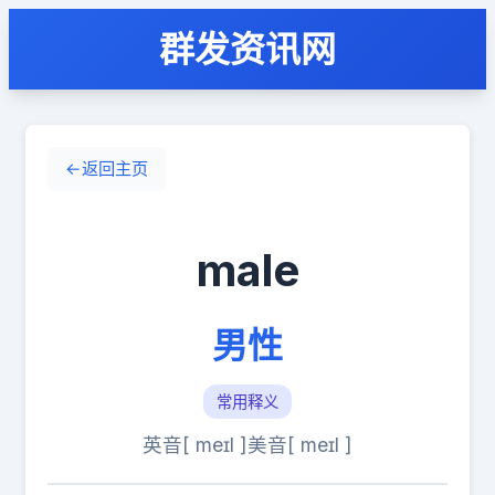
群发资讯网
←
返回主页
male
男性
常用释义
英音[ meɪl ]
美音[ meɪl ]