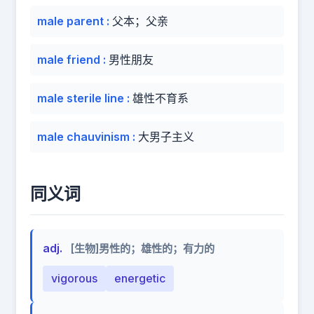
male parent
:
父本；父亲
male friend
:
男性朋友
male sterile line
:
雄性不育系
male chauvinism
:
大男子主义
同义词
adj.
[生物]男性的；雄性的；有力的
vigorous
energetic