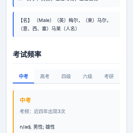
【名】 （Male）（英）梅尔，（柬）马尔，
（意、西、塞）马莱（人名）
考试频率
中考
高考
四级
六级
考研
中考
考频：近四年出现3次
n/adj. 男性; 雄性