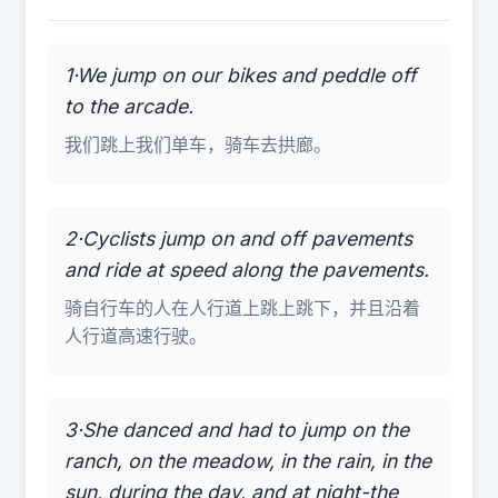
1·We jump on our bikes and peddle off
to the arcade.
我们跳上我们单车，骑车去拱廊。
2·Cyclists jump on and off pavements
and ride at speed along the pavements.
骑自行车的人在人行道上跳上跳下，并且沿着
人行道高速行驶。
3·She danced and had to jump on the
ranch, on the meadow, in the rain, in the
sun, during the day, and at night-the