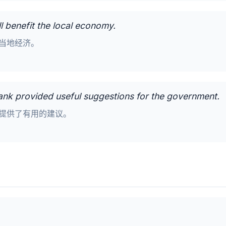
ill benefit the local economy.
当地经济。
- tank provided useful suggestions for the government.
提供了有用的建议。