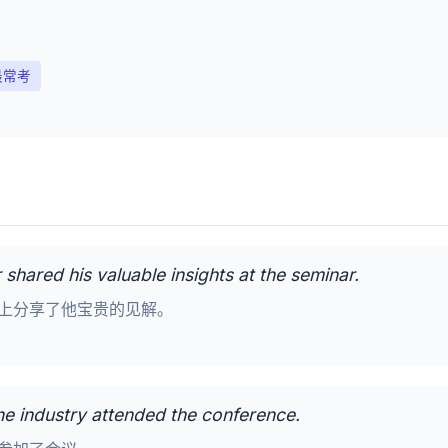
最常考
r shared his valuable insights at the seminar.
上分享了他宝贵的见解。
 the industry attended the conference.