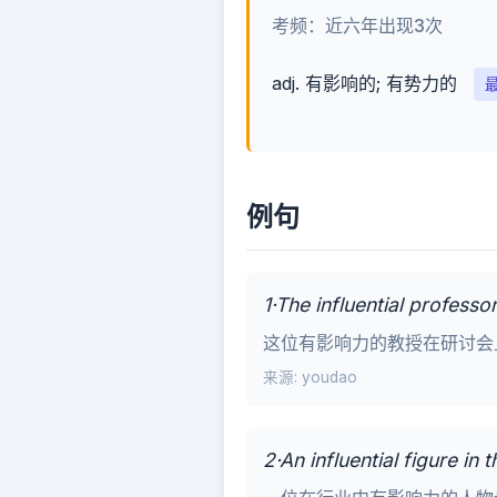
考频：近六年出现3次
adj. 有影响的; 有势力的
例句
1·The influential professo
这位有影响力的教授在研讨会
来源: youdao
2·An influential figure in