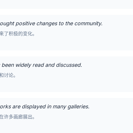
brought positive changes to the community.
来了积极的变化。
s been widely read and discussed.
和讨论。
 works are displayed in many galleries.
在许多画廊展出。