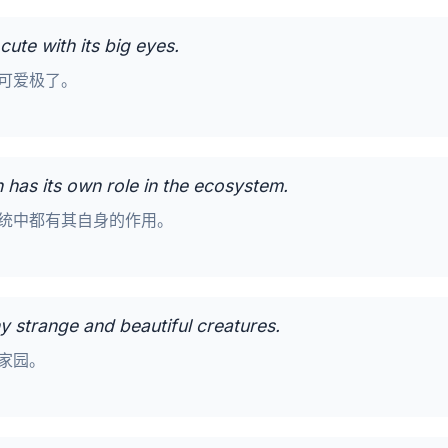
 cute with its big eyes.
可爱极了。
 has its own role in the ecosystem.
统中都有其自身的作用。
y strange and beautiful creatures.
家园。