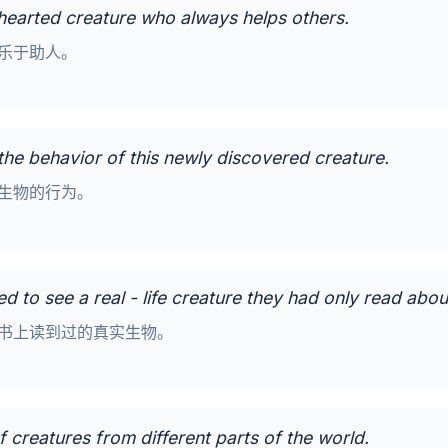
 hearted creature who always helps others.
乐于助人。
 the behavior of this newly discovered creature.
生物的行为。
d to see a real - life creature they had only read abou
书上读到过的真实生物。
f creatures from different parts of the world.