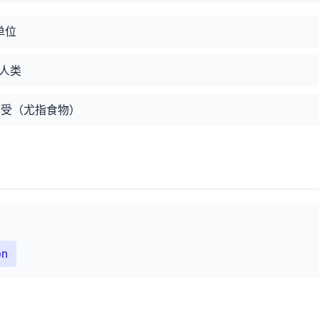
单位
人类
质享受（尤指食物）
on