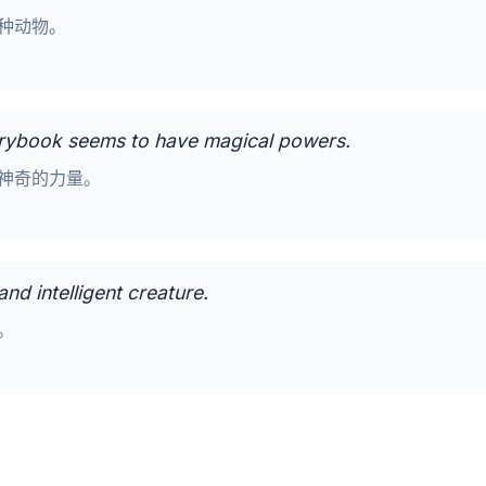
种动物。
torybook seems to have magical powers.
神奇的力量。
nd intelligent creature.
。