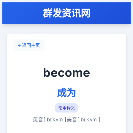
群发资讯网
←
返回主页
become
成为
常用释义
英音[ bɪˈkʌm ]
美音[ bɪˈkʌm ]