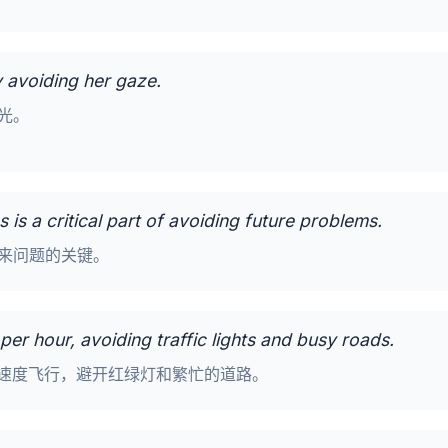
 avoiding her gaze.
光。
 is a critical part of avoiding future problems.
来问题的关键。
per hour, avoiding traffic lights and busy roads.
的速度飞行，避开红绿灯和繁忙的道路。