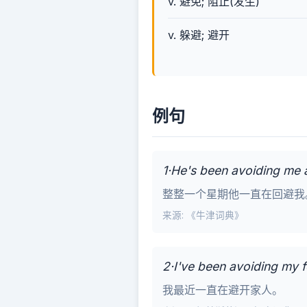
v. 避免; 阻止(发生)
v. 躲避; 避开
例句
1·He's been avoiding me a
整整一个星期他一直在回避我
来源: 《牛津词典》
2·I've been avoiding my fo
我最近一直在避开家人。