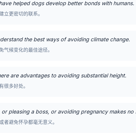
 have helped dogs develop better bonds with humans.
建立更密切的联系。
nderstand the best ways of avoiding climate change.
免气候变化的最佳途径。
here are advantages to avoiding substantial height.
有很多好处。
, or pleasing a boss, or avoiding pregnancy makes no 
或者避免怀孕都毫无意义。