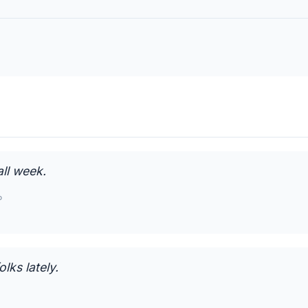
ll week.
。
lks lately.