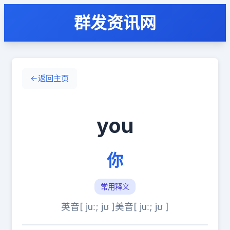
群发资讯网
←
返回主页
you
你
常用释义
英音[ juː; jʊ ]
美音[ juː; jʊ ]